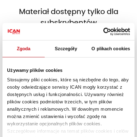
Materiał dostępny tylko dla
subskrybentów
Dołącz do subskrybentów i korzystaj z treści
Premium!
Zgoda
Szczegóły
O plikach cookies
Dołącz do ICAN Business Insight!
Używamy plików cookies
Stosujemy pliki cookies, które są niezbędne do tego, aby
Jesteś subskrybentem?
Zaloguj się »
osoby odwiedzające serwisy ICAN mogły korzystać z
dostępnych usług i funkcjonalności. Używamy również
plików cookies podmiotów trzecich, w tym plików
analitycznych i reklamowych. W dowolnym momencie
można zmienić ustawienia i wycofać zgodę na
wykorzystanie opcjonalnych plików cookies.
Szczegółowe informacje na temat plików cookies i celów
Marek Dietl