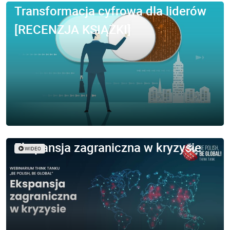
Transformacja cyfrowa dla liderów
[RECENZJA KSIĄŻKI]
Ekspansja zagraniczna w kryzysie
WIDEO