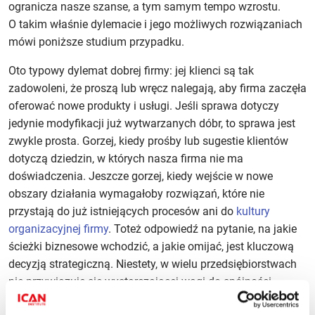
ogranicza nasze szanse, a tym samym tempo wzrostu.
O takim właśnie dylemacie i jego możliwych rozwiązaniach
mówi poniższe studium przypadku.
Oto typowy dylemat dobrej firmy: jej klienci są tak
zadowoleni, że proszą lub wręcz nalegają, aby firma zaczęła
oferować nowe produkty i usługi. Jeśli sprawa dotyczy
jedynie modyfikacji już wytwarzanych dóbr, to sprawa jest
zwykle prosta. Gorzej, kiedy prośby lub sugestie klientów
dotyczą dziedzin, w których nasza firma nie ma
doświadczenia. Jeszcze gorzej, kiedy wejście w nowe
obszary działania wymagałoby rozwiązań, które nie
przystają do już istniejących procesów ani do
kultury
organizacyjnej firmy
. Toteż odpowiedź na pytanie, na jakie
ścieżki biznesowe wchodzić, a jakie omijać, jest kluczową
decyzją strategiczną. Niestety, w wielu przedsiębiorstwach
nie przywiązuje się wystarczającej wagi do spójności
między nowymi inicjatywami a tym, co firma robi obecnie.