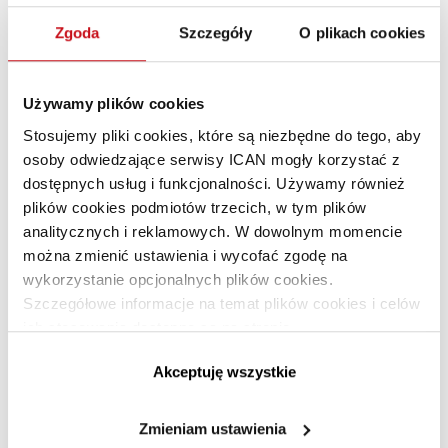
Zgoda
Szczegóły
O plikach cookies
PRZECZYTAJ TAKŻE: Tych błędów nie
popełniaj, kiedy zwiększasz skalę działalności
Używamy plików cookies
»
>
Stosujemy pliki cookies, które są niezbędne do tego, aby
Zostało 90% artykułu.
osoby odwiedzające serwisy ICAN mogły korzystać z
dostępnych usług i funkcjonalności. Używamy również
plików cookies podmiotów trzecich, w tym plików
analitycznych i reklamowych. W dowolnym momencie
można zmienić ustawienia i wycofać zgodę na
wykorzystanie opcjonalnych plików cookies.
Materiał dostępny tylko dla
Szczegółowe informacje na temat plików cookies i celów
subskrybentów
ich stosowania dostępne są na stronie
https://www.ican.pl/prywatnosc
Dołącz do subskrybentów i korzystaj z treści
Akceptuję wszystkie
Premium!
Zmieniam ustawienia