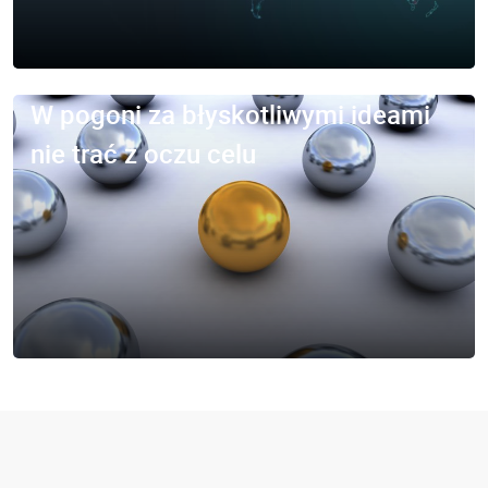
W pogoni za błyskotliwymi ideami
nie trać z oczu celu