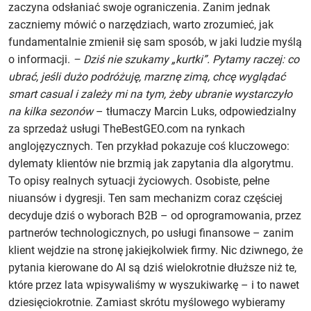
zaczyna odsłaniać swoje ograniczenia. Zanim jednak
zaczniemy mówić o narzędziach, warto zrozumieć, jak
fundamentalnie zmienił się sam sposób, w jaki ludzie myślą
o informacji.
– Dziś nie szukamy „kurtki”. Pytamy raczej: co
ubrać, jeśli dużo podróżuję, marznę zimą, chcę wyglądać
smart casual i zależy mi na tym, żeby ubranie wystarczyło
na kilka sezonów
– tłumaczy Marcin Luks, odpowiedzialny
za sprzedaż usługi TheBestGEO.com na rynkach
anglojęzycznych. Ten przykład pokazuje coś kluczowego:
dylematy klientów nie brzmią jak zapytania dla algorytmu.
To opisy realnych sytuacji życiowych. Osobiste, pełne
niuansów i dygresji. Ten sam mechanizm coraz częściej
decyduje dziś o wyborach B2B – od oprogramowania, przez
partnerów technologicznych, po usługi finansowe – zanim
klient wejdzie na stronę jakiejkolwiek firmy. Nic dziwnego, że
pytania kierowane do AI są dziś wielokrotnie dłuższe niż te,
które przez lata wpisywaliśmy w wyszukiwarkę – i to nawet
dziesięciokrotnie. Zamiast skrótu myślowego wybieramy