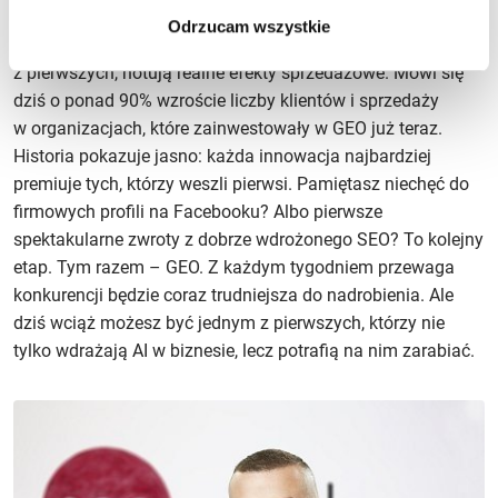
tam, gdzie realnie zapada decyzja zakupowa – w świecie
Odrzucam wszystkie
AI. Firmy, które wdrożyły to podejście jako jedne
z pierwszych, notują realne efekty sprzedażowe. Mówi się
dziś o ponad 90% wzroście liczby klientów i sprzedaży
w organizacjach, które zainwestowały w GEO już teraz.
Historia pokazuje jasno: każda innowacja najbardziej
premiuje tych, którzy weszli pierwsi. Pamiętasz niechęć do
firmowych profili na Facebooku? Albo pierwsze
spektakularne zwroty z dobrze wdrożonego SEO? To kolejny
etap. Tym razem – GEO. Z każdym tygodniem przewaga
konkurencji będzie coraz trudniejsza do nadrobienia. Ale
dziś wciąż możesz być jednym z pierwszych, którzy nie
tylko wdrażają AI w biznesie, lecz potrafią na nim zarabiać.