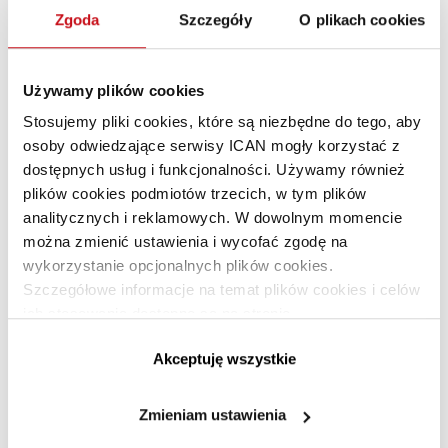
musisz otwierać działu AI w firmie, by wziąć udział w tej
Zgoda
Szczegóły
O plikach cookies
rewolucji.
Używamy plików cookies
GEO jako nowa przewaga
Stosujemy pliki cookies, które są niezbędne do tego, aby
konkurencyjna
osoby odwiedzające serwisy ICAN mogły korzystać z
dostępnych usług i funkcjonalności. Używamy również
– Generative Engine Optimization (GEO) nie jest dla nas
plików cookies podmiotów trzecich, w tym plików
eksperymentem ani chwilową fascynacją AI. Jako pierwsi
analitycznych i reklamowych. W dowolnym momencie
w Polsce zdecydowaliśmy się wydzielić osobny subbrand
można zmienić ustawienia i wycofać zgodę na
i dedykowaną usługę skoncentrowaną wyłącznie na tym
wykorzystanie opcjonalnych plików cookies.
obszarze. Dla nas GEO to strategiczny proces uczynienia
Szczegółowe informacje na temat plików cookies i celów
marki źródłem informacji, które algorytmy AI rozumieją,
ich stosowania dostępne są na stronie
uznają za wiarygodne i chcą polecać
– wyjaśnia Michał
https://www.ican.pl/prywatnosc
Akceptuję wszystkie
Herok, Founder & CEO SEOgroup. Wprowadzenie tak
innowacyjnej usługi poskutkowało otwarciem oddziału
agencji w USA, gdzie marki już nie od dziś pytają o GEO i nie
Zmieniam ustawienia
mają wątpliwości, że produkty i usługi muszą być obecne