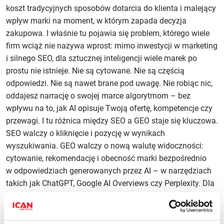
koszt tradycyjnych sposobów dotarcia do klienta i malejący
wpływ marki na moment, w którym zapada decyzja
zakupowa. I właśnie tu pojawia się problem, którego wiele
firm wciąż nie nazywa wprost: mimo inwestycji w marketing
i silnego SEO, dla sztucznej inteligencji wiele marek po
prostu nie istnieje. Nie są cytowane. Nie są częścią
odpowiedzi. Nie są nawet brane pod uwagę. Nie robiąc nic,
oddajesz narrację o swojej marce algorytmom – bez
wpływu na to, jak AI opisuje Twoją ofertę, kompetencje czy
przewagi. I tu różnica między SEO a GEO staje się kluczowa.
SEO walczy o kliknięcie i pozycję w wynikach
wyszukiwania. GEO walczy o nową walutę widoczności:
cytowanie, rekomendację i obecność marki bezpośrednio
w odpowiedziach generowanych przez AI – w narzędziach
takich jak ChatGPT, Google AI Overviews czy Perplexity. Dla
zarządów firm oznacza to przesunięcie punktu ciężkości:
z optymalizacji kanału na optymalizację dotarcia. Brzmi jak
przyszłość? To już teraźniejszość. I dobra wiadomość: nie