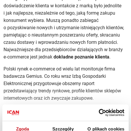
doświadczenie klienta w kontakcie z marką było jednolite
i jak najlepsze, niezależnie od tego, jaką formę zakupu
konsument wybiera. Muszą ponadto zabiegać
o pozyskiwanie nowych i utrzymanie istniejących klientów,
pamiętając o nieustannym poszerzaniu oferty, skracaniu
czasu dostawy i wprowadzaniu nowych form płatności.
Najważniejsze dla przedsiębiorców działających w branży
e‑commerce jest jednak
dokładne poznanie klienta
.
Polski rynek e‑commerce od wielu lat monitoruje firma
badawcza Gemius. Co roku wraz Izbą Gospodarki
Elektronicznej przygotowuje obszerny raport
przedstawiający trendy rynkowe, profile klientów sklepów
internetowych oraz ich zwyczaje zakupowe.
Najnowszy raport ukazał się w listopadzie 2017 roku.
Jednak firma Gemius prowadzi też na bieżąco analizy
ruchu internetowego
na stronach firm działających
Zgoda
Szczegóły
O plikach cookies