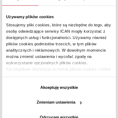
w obszarze e‑handlu
. Oto najważniejsze wnioski
wyłaniające się z ostatniego raportu i z poprzednich
opracowań oraz z danych zbieranych na bieżąco w sieci.
Używamy plików cookies
Zostało 83% artykułu.
Stosujemy pliki cookies, które są niezbędne do tego, aby
osoby odwiedzające serwisy ICAN mogły korzystać z
dostępnych usług i funkcjonalności. Używamy również
plików cookies podmiotów trzecich, w tym plików
analitycznych i reklamowych. W dowolnym momencie
Materiał dostępny tylko dla
można zmienić ustawienia i wycofać zgodę na
subskrybentów
wykorzystanie opcjonalnych plików cookies.
Szczegółowe informacje na temat plików cookies i celów
Dołącz do subskrybentów i korzystaj z treści
ich stosowania dostępne są na stronie
https://www.ican.pl/prywatnosc
Premium!
Akceptuję wszystkie
Zmieniam ustawienia
Dołącz do ICAN Business Insight!
Jesteś subskrybentem?
Zaloguj się »
Odrzucam wszystkie