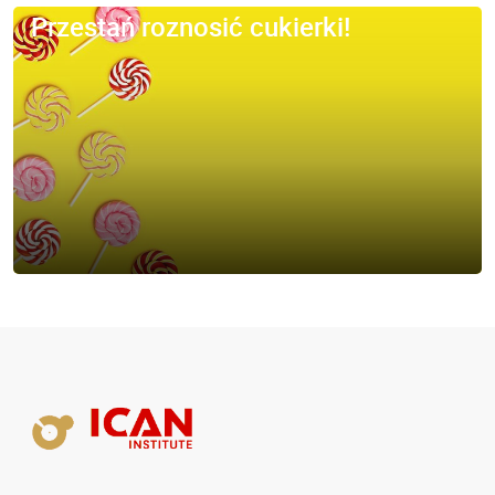
Przestań roznosić cukierki!