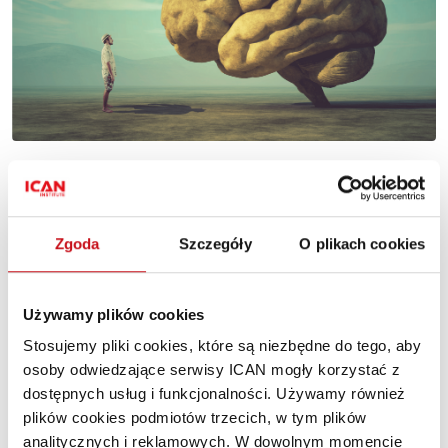
Mówi pan więc, że w tym przypadku kluczowa jest
zmiana pokoleniowa. Ale spójrzmy na to z innej
strony – bardzo wiele mówi się dziś o tzw. pokoleniu
Zgoda
Szczegóły
O plikach cookies
płatków śniegu (
snowflake generation
). Chodzi
o ludzi zbyt delikatnych i zbyt empatycznych, żeby
Używamy plików cookies
radzić sobie w nieprzyjaznych warunkach. Czy
liderzy, służąc im, nie powinni ich też niejako
Stosujemy pliki cookies, które są niezbędne do tego, aby
osoby odwiedzające serwisy ICAN mogły korzystać z
hartować, szczególnie poprzez zarządzanie?
dostępnych usług i funkcjonalności. Używamy również
Niech mi pani wybaczy, ale uważam, że to bzdura. Pozwolę
plików cookies podmiotów trzecich, w tym plików
sobie zapytać – ile ma pani lat?
analitycznych i reklamowych. W dowolnym momencie