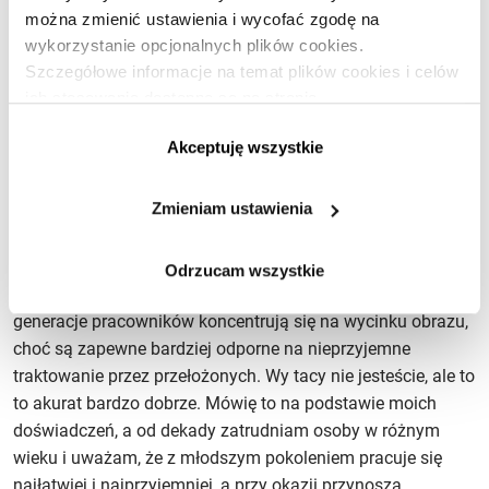
można zmienić ustawienia i wycofać zgodę na
wykorzystanie opcjonalnych plików cookies.
Trzydzieści.
Szczegółowe informacje na temat plików cookies i celów
ich stosowania dostępne są na stronie
Trzydzieści, w porządku. Zatrudniłbym panią niezależnie od
https://www.ican.pl/prywatnosc
wykształcenia, po tym, jak się Pani prezentuje, i to dużo
Akceptuję wszystkie
chętniej niż osobę o 20 lat starszą, nawet z dużo lepszym
wykształceniem czy doświadczeniem. Mówię to, bo mam
Zmieniam ustawienia
doświadczenie z młodym pokoleniem, sam jestem starszy
raptem o jedno i uważam, że jesteście dużo bardziej
ukierunkowani na cel i bardziej innowacyjni. Zapewniacie
Odrzucam wszystkie
też lepsze wyniki, bo macie szersze spojrzenie – poprzednie
generacje pracowników koncentrują się na wycinku obrazu,
choć są zapewne bardziej odporne na nieprzyjemne
traktowanie przez przełożonych. Wy tacy nie jesteście, ale to
to akurat bardzo dobrze. Mówię to na podstawie moich
doświadczeń, a od dekady zatrudniam osoby w różnym
wieku i uważam, że z młodszym pokoleniem pracuje się
najłatwiej i najprzyjemniej, a przy okazji przynoszą