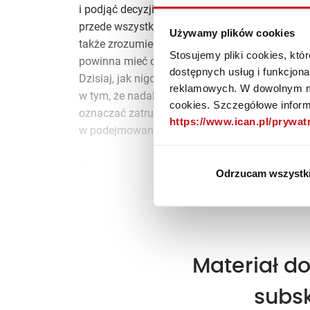
i podjąć decyzji. Dlaczego? Wydaje się, że po
przede wszystkim zrozumieć pozycję konkurenc
Używamy plików cookies
także zrozumieć sytuację rynkową w kategoriac
Stosujemy pliki cookies, kt
powinna mieć charakter ciągły i na bieżąco do
dostępnych usług i funkcjon
Dzisiaj, jak nigdy dotąd, mamy dostęp do ogrom
reklamowych. W dowolnym mo
w tym, że nadal nie potrafimy robić z nich wła
cookies. Szczegółowe informa
oznaczać zatrudnienia armii analityków, a rac
https://www.ican.pl/prywa
w podejmowaniu decyzji biznesowych.
...
Odrzucam wszystk
Zosta
Materiał do
subs