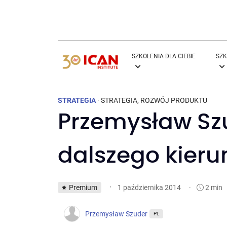
SZKOLENIA DLA CIEBIE
SZK
STRATEGIA
·
STRATEGIA
,
ROZWÓJ PRODUKTU
Przemysław Sz
dalszego kieru
·
Premium
·
2 min
1 października 2014
Przemysław Szuder
PL