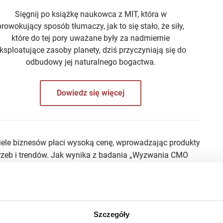
Sięgnij po książkę naukowca z MIT, która w
prowokujący sposób tłumaczy, jak to się stało, że siły,
które do tej pory uważane były za nadmiernie
ksploatujące zasoby planety, dziś przyczyniają się do
odbudowy jej naturalnego bogactwa.
Dowiedz się więcej
wiele biznesów płaci wysoką cenę, wprowadzając produkty
otrzeb i trendów. Jak wynika z badania „Wyzwania CMO
onego na zlecenie Microsoftu, analityka marketingowa
rów (aż 78%respondentów wskazuje ten element jako
ntów w ciągu najbliższych 3 lat najbardziej zyskają na
ierunku i owszem, zlecają przeprowadzenie analizy,
Szczegóły
rtu nie są w stanie wypracować spójnych wniosków