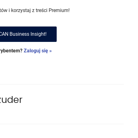
w i korzystaj z treści
Premium!
CAN Business Insight!
krybentem?
Zaloguj się »
zuder