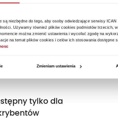
trzebują bardziej kompleksowych danych, które pozwolą im
yjną na ich obecnym rynku, a w dłuższej perspektywie
h pokrewnych. Warto podkreślić, że tego typu analityka
óre są niezbędne do tego, aby osoby odwiedzające serwisy ICAN
starczać wartościowej diagnozy stanu naszego biznesu.
alności. Używamy również plików cookies podmiotów trzecich, w 
nej ilości danych oraz informacji, a wyzwanie tkwi
mencie można zmienić ustawienia i wycofać zgodę na wykorzy
ściwego użytku. Na szczęście rozwiązanie nie musi
cje na temat plików cookies i celów ich stosowania dostępne s
zej wykorzystanie odpowiednich narzędzi, które pomogą
tnosc
ie
Zmieniam ustawienia
A
ło 42% artykułu.
stępny tylko dla
krybentów