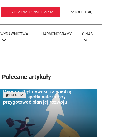
BEZPŁATNA KONSULTACJA
ZALOGUJ SIĘ
WYDAWNICTWA
HARMONOGRAMY
O NAS
Polecane artykuły
Dariusz Zbytniewski: za wiedzą
właścicieli spółki należałoby
PREMIUM
przygotować plan jej rozwoju