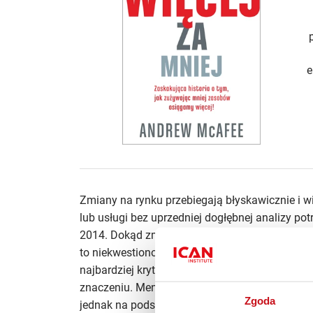
e
Zmiany na rynku przebiegają błyskawicznie i 
lub usługi bez uprzedniej dogłębnej analizy p
2014. Dokąd zmierza marketing?”, przeprowadz
to niekwestionowany numer jeden wśród obsza
najbardziej krytyczny), które zdaniem responde
znaczeniu. Menedżerowie ProBeauty idą w tym k
Zgoda
jednak na podstawie przedstawionego im rapo