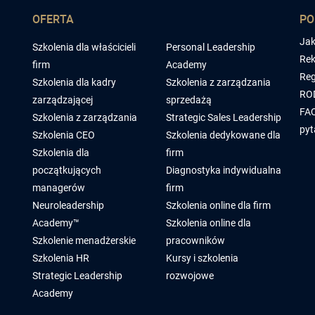
OFERTA
P
Jak
Szkolenia dla właścicieli
Personal Leadership
Rek
firm
Academy
Reg
Szkolenia dla kadry
Szkolenia z zarządzania
RO
zarządzającej
sprzedażą
FAQ
Szkolenia z zarządzania
Strategic Sales Leadership
pyt
Szkolenia CEO
Szkolenia dedykowane dla
Szkolenia dla
firm
początkujących
Diagnostyka indywidualna
managerów
firm
Neuroleadership
Szkolenia online dla firm
Academy™
Szkolenia online dla
Szkolenie menadżerskie
pracowników
Szkolenia HR
Kursy i szkolenia
Strategic Leadership
rozwojowe
Academy