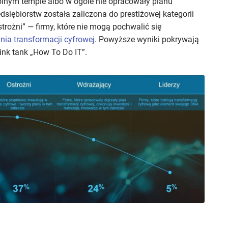
olnym tempie albo w ogóle nie opracowały planu
dsiębiorstw została zaliczona do prestiżowej kategorii
rożni” — firmy, które nie mogą pochwalić się
nia transformacji cyfrowej
. Powyższe wyniki pokrywają
ink tank „How To Do IT”.