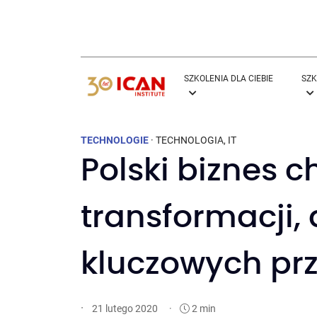
SZKOLENIA DLA CIEBIE
SZK
TECHNOLOGIE
·
TECHNOLOGIA
,
IT
Polski biznes c
transformacji,
kluczowych pr
·
·
2 min
21 lutego 2020