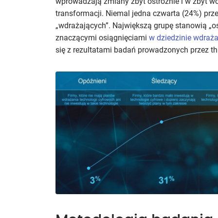
wprowadzają zmiany zbyt ostrożnie i w zbyt w
transformacji. Niemal jedna czwarta (24%) prze
„wdrażających”. Największą grupę stanowią „ost
znaczącymi osiągnięciami
w dziedzinie wdraża
się z rezultatami badań prowadzonych przez th