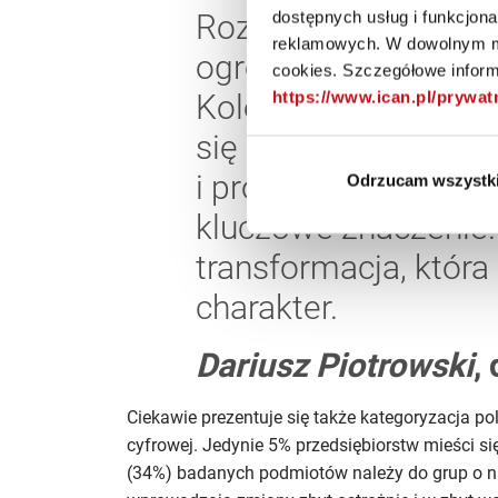
dostępnych usług i funkcjon
Rozmawialiśmy jaki
reklamowych. W dowolnym mo
ogromnej zmiany na r
cookies. Szczegółowe informa
https://www.ican.pl/prywa
Kolejna era cyfrowa 
się nasze codzienne 
i prowadzimy firmy. 
Odrzucam wszystk
kluczowe znaczenie.
transformacja, która
charakter.
Dariusz Piotrowski
,
Ciekawie prezentuje się także kategoryzacja po
cyfrowej. Jedynie 5% przedsiębiorstw mieści si
(34%) badanych podmiotów należy do grup o na