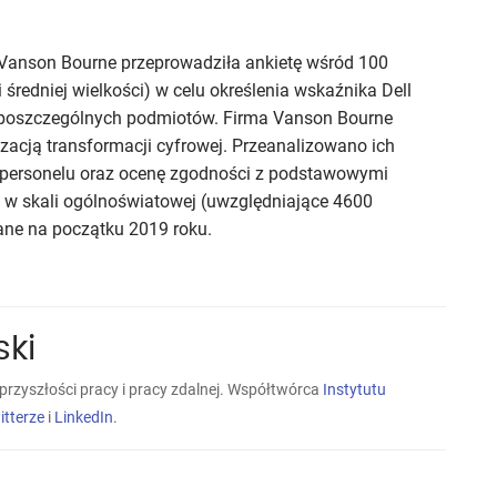
 Vanson Bourne przeprowadziła ankietę wśród 100
średniej wielkości) w celu określenia wskaźnika Dell
a poszczególnych podmiotów. Firma Vanson Bourne
izacją transformacji cyfrowej. Przeanalizowano ich
ji personelu oraz ocenę zgodności z podstawowymi
i w skali ogólnoświatowej (uwzględniające 4600
ane na początku 2019 roku.
ski
przyszłości pracy i pracy zdalnej. Współtwórca
Instytutu
itterze
i
LinkedIn
.