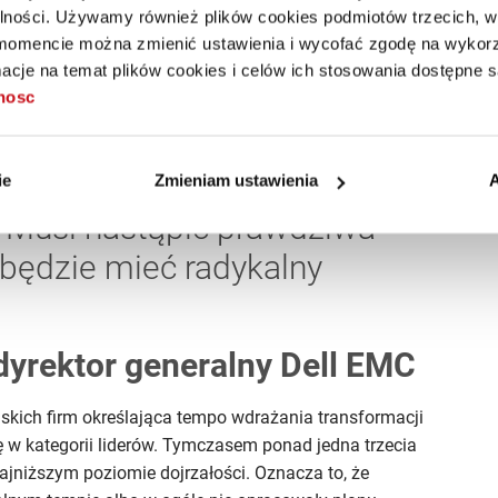
alności. Używamy również plików cookies podmiotów trzecich, w 
ś czas temu o początkach
mencie można zmienić ustawienia i wycofać zgodę na wykorzy
ynku. To już nieaktualne.
cje na temat plików cookies i celów ich stosowania dostępne s
tnosc
po prostu nadeszła. Zmienia
życie, inaczej też pracujemy
A to oznacza, że czas ma
ie
Zmieniam ustawienia
A
 Musi nastąpić prawdziwa
 będzie mieć radykalny
 dyrektor generalny Dell EMC
lskich firm określająca tempo wdrażania transformacji
ę w kategorii liderów. Tymczasem ponad jedna trzecia
jniższym poziomie dojrzałości. Oznacza to, że