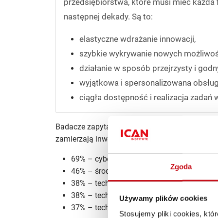
przedsiębiorstwa, które musi mieć każda 
następnej dekady. Są to:
elastyczne wdrażanie innowacji,
szybkie wykrywanie nowych możliwoś
działanie w sposób przejrzysty i godn
wyjątkowa i spersonalizowana obsług
ciągła dostępność i realizacja zadań 
Badacze zapytali także o plany firm. Polskie or
zamierzają inwestować w:
69% – cyberzabezpieczenia,
Zgoda
46% – środowiska wielochmurowe,
38% – technologie internetu rzeczy (IoT),
38% – technologię flash,
Używamy plików cookies
37% – technologie rzeczywistości wirtualne
Stosujemy pliki cookies, kt