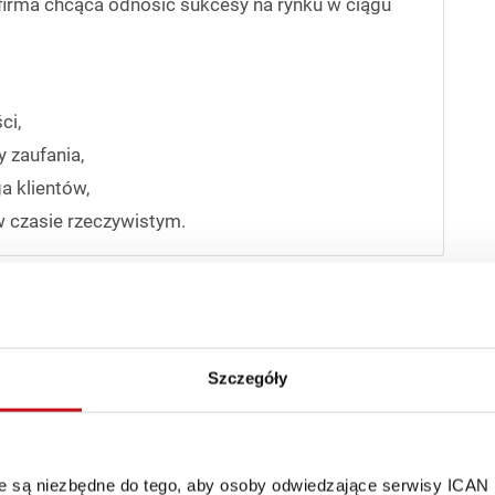
firma chcąca odnosić sukcesy na rynku w ciągu
ci,
y zaufania,
a klientów,
w czasie rzeczywistym.
ganizacje w najbliższym czasie (od roku do 3 lat)
Szczegóły
j i rozszerzonej.
óre są niezbędne do tego, aby osoby odwiedzające serwisy ICAN