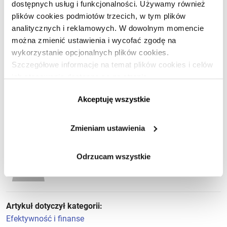
dostępnych usług i funkcjonalności. Używamy również
Dołącz do subskrybentów i korzystaj z treści
plików cookies podmiotów trzecich, w tym plików
Premium!
analitycznych i reklamowych. W dowolnym momencie
można zmienić ustawienia i wycofać zgodę na
wykorzystanie opcjonalnych plików cookies.
Dołącz do ICAN Business Insight!
Szczegółowe informacje na temat plików cookies i celów
ich stosowania dostępne są na stronie
Jesteś subskrybentem?
Zaloguj się »
https://www.ican.pl/prywatnosc
Akceptuję wszystkie
Zmieniam ustawienia
Odrzucam wszystkie
Paweł Kwiatkowski
Artykuł dotyczył kategorii:
Efektywność i finanse