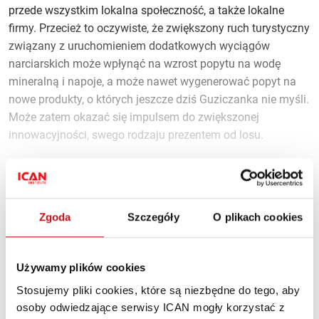
przede wszystkim lokalna społeczność, a także lokalne
firmy. Przecież to oczywiste, że zwiększony ruch turystyczny
związany z uruchomieniem dodatkowych wyciągów
narciarskich może wpłynąć na wzrost popytu na wodę
mineralną i napoje, a może nawet wygenerować popyt na
nowe produkty, o których jeszcze dziś Guziczanka nie myśli.
Może zatem okazać się impulsem do zwiększonej
innowacyjności, swego rodzaju prezentem od losu.
...
Zostało 71% artykułu.
Zgoda
Szczegóły
O plikach cookies
Używamy plików cookies
Materiał dostępny tylko dla
Stosujemy pliki cookies, które są niezbędne do tego, aby
subskrybentów
osoby odwiedzające serwisy ICAN mogły korzystać z