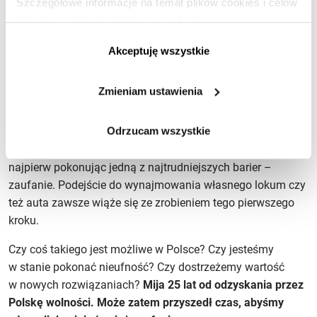
Szczegółowe informacje na temat plików cookies i celów
w samych Stanach Zjednoczonych ma przynieść
ich stosowania dostępne są na stronie
3,5 miliarda dolarów rocznie, a wzrost szacowany jest na
https://www.ican.pl/prywatnosc
25% w skali roku. Obecnie
ekonomia
zmienia się z tej, która
Akceptuję wszystkie
została zbudowana na posiadanej własności, w tę
zorganizowaną wokół dostępu do dóbr. Posiadacze
Zmieniam ustawienia
zwykłych dóbr stają się mikroprzedsiębiorcami, tym samym
zyskując wolność.
Odrzucam wszystkie
Sukces powyższych portali za oceanem budował się powoli,
najpierw pokonując jedną z najtrudniejszych barier –
zaufanie. Podejście do wynajmowania własnego lokum czy
też auta zawsze wiąże się ze zrobieniem tego pierwszego
kroku.
Czy coś takiego jest możliwe w Polsce? Czy jesteśmy
w stanie pokonać nieufność? Czy dostrzeżemy wartość
w nowych rozwiązaniach?
Mija 25 lat od odzyskania przez
Polskę wolności. Może zatem przyszedł czas, abyśmy