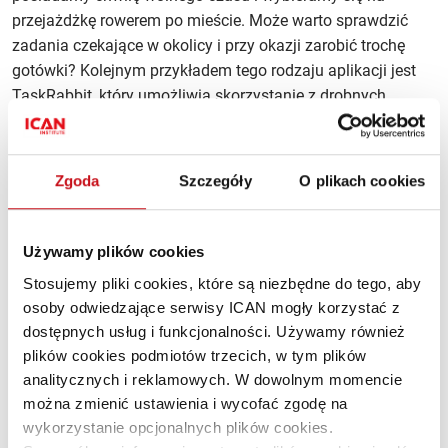
przejażdżkę rowerem po mieście. Może warto sprawdzić
zadania czekające w okolicy i przy okazji zarobić trochę
gotówki? Kolejnym przykładem tego rodzaju aplikacji jest
TaskRabbit, który umożliwia skorzystanie z drobnych
i sprawdzonych dostawców usług po sąsiedzku.
Czy kiedykolwiek ktoś z Was myślał o wynajęciu kawałka
Zgoda
Szczegóły
O plikach cookies
podjazdu przed domem, w dużym zatłoczonym mieście,
gdzie zawsze jest problem z parkowaniem? ParkingPanda
(działająca niestety tylko w Stanach Zjednoczonych)
Używamy plików cookies
umożliwi Wam tego rodzaju handel wymienny.
Stosujemy pliki cookies, które są niezbędne do tego, aby
Każdy z wyżej wymienionych portali dokładnie weryfikuje
osoby odwiedzające serwisy ICAN mogły korzystać z
swoich użytkowników m.in. za sprawą systemu
dostępnych usług i funkcjonalności. Używamy również
rekomendacji, wykorzystującego powszechnie znane
plików cookies podmiotów trzecich, w tym plików
z mediów społecznościowych mechanizmy, a także
analitycznych i reklamowych. W dowolnym momencie
ubezpiecza właścicieli obiektów na znaczne sumy.
można zmienić ustawienia i wycofać zgodę na
wykorzystanie opcjonalnych plików cookies.
Według magazynu
Forbes
gospodarka dzielenia się tylko