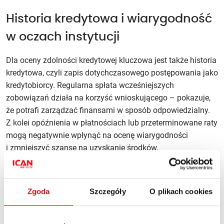
Historia kredytowa i wiarygodność
w oczach instytucji
Dla oceny zdolności kredytowej kluczowa jest także historia
kredytowa, czyli zapis dotychczasowego postępowania jako
kredytobiorcy. Regularna spłata wcześniejszych
zobowiązań działa na korzyść wnioskującego – pokazuje,
że potrafi zarządzać finansami w sposób odpowiedzialny.
Z kolei opóźnienia w płatnościach lub przeterminowane raty
mogą negatywnie wpłynąć na ocenę wiarygodności
i zmniejszyć szanse na uzyskanie środków.
Warto zatem przed złożeniem wniosku zadbać
o uporządkowanie swojej sytuacji kredytowej. Spłata
Zgoda
Szczegóły
O plikach cookies
zaległości, zamknięcie niepotrzebnych kart kredytowych
i unikanie dodatkowych zobowiązań mogą znacząco
podnieść zdolność kredytową i wpłynąć na lepsze warunki