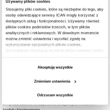
Używamy plików cookies
umowy.
Stosujemy pliki cookies, które są niezbędne do tego, aby
osoby odwiedzające serwisy ICAN mogły korzystać z
Jak poprawić zdolność kredytową?
dostępnych usług i funkcjonalności. Używamy również
plików cookies podmiotów trzecich, w tym plików
Aby poprawić zdolność kredytową przed wzięciem kredytu,
analitycznych i reklamowych. W dowolnym momencie
warto zadbać o kilka kluczowych aspektów. Przede
można zmienić ustawienia i wycofać zgodę na
wszystkim warto postarać się zwiększyć regularne dochody
wykorzystanie opcjonalnych plików cookies.
oraz unikać nadmiernych wydatków. Spłata istniejących
Szczegółowe informacje na temat plików cookies i celów
zobowiązań, takich jak kredyty gotówkowe czy limity na
ich stosowania dostępne są na stronie
kartach, pozytywnie wpłynie na ocenę zdolności. Ważne jest
https://www.ican.pl/prywatnosc
także terminowe regulowanie rachunków i rat, co buduje
Akceptuję wszystkie
dobrą historię kredytową. Dobrze jest unikać składania
wielu wniosków kredytowych w krótkim czasie. Poprawie
Zmieniam ustawienia
zdolności sprzyja też stabilne zatrudnienie i umowa na czas
nieokreślony. Warto również zrezygnować z poręczeń
Odrzucam wszystkie
cudzych zobowiązań. Przygotowanie się z wyprzedzeniem
zwiększa szanse na uzyskanie korzystnych warunków
kredytu hipotecznego.