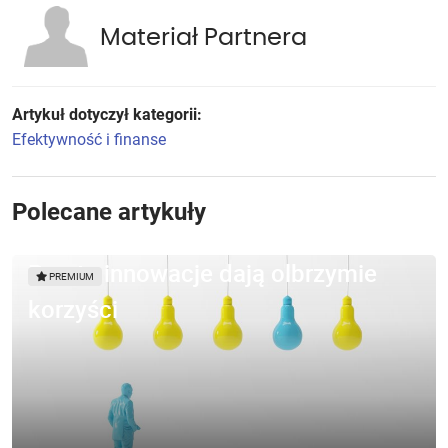
Materiał Partnera
Artykuł dotyczył kategorii:
Efektywność i finanse
Polecane artykuły
Proste innowacje dają olbrzymie
PREMIUM
korzyści