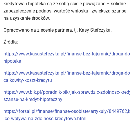
kredytowa i hipoteka są ze sobą ściśle powiązane – solidne
zabezpieczenie podnosi wartość wniosku i zwiększa szanse
na uzyskanie środków.
Opracowano na zlecenie partnera, tj. Kasy Stefczyka.
Źródła:
https://www.kasastefczyka.pl/finanse‑bez‑tajemnic/droga‑d
hipoteke
https://www.kasastefczyka.pl/finanse‑bez‑tajemnic/droga‑d
calkowity‑koszt‑kredytu
https://www.bik.pl/poradnik‑bik/jak‑sprawdzic‑zdolnosc‑kred
szanse‑na‑kredyt‑hipoteczny
https://forsal.pl/finanse/finanse‑osobiste/artykuly/8449762,
-co‑wplywa‑na‑zdolnosc‑kredytowa.html