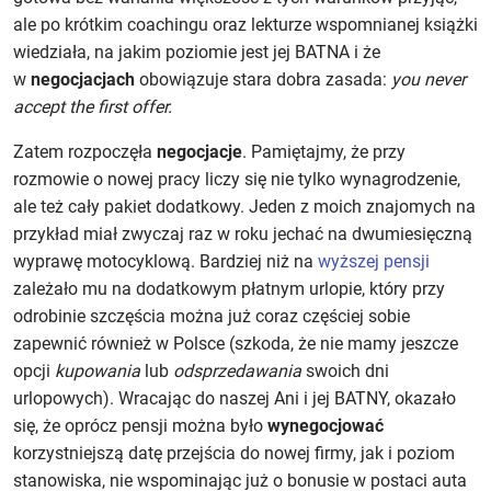
ale po krótkim coachingu oraz lekturze wspomnianej książki
wiedziała, na jakim poziomie jest jej BATNA i że
w
negocjacjach
obowiązuje stara dobra zasada:
you never
accept the first offer.
Zatem rozpoczęła
negocjacje
. Pamiętajmy, że przy
rozmowie o nowej pracy liczy się nie tylko wynagrodzenie,
ale też cały pakiet dodatkowy. Jeden z moich znajomych na
przykład miał zwyczaj raz w roku jechać na dwumiesięczną
wyprawę motocyklową. Bardziej niż na
wyższej pensji
zależało mu na dodatkowym płatnym urlopie, który przy
odrobinie szczęścia można już coraz częściej sobie
zapewnić również w Polsce (szkoda, że nie mamy jeszcze
opcji
kupowania
lub
odsprzedawania
swoich dni
urlopowych). Wracając do naszej Ani i jej BATNY, okazało
się, że oprócz pensji można było
wynegocjować
korzystniejszą datę przejścia do nowej firmy, jak i poziom
stanowiska, nie wspominając już o bonusie w postaci auta