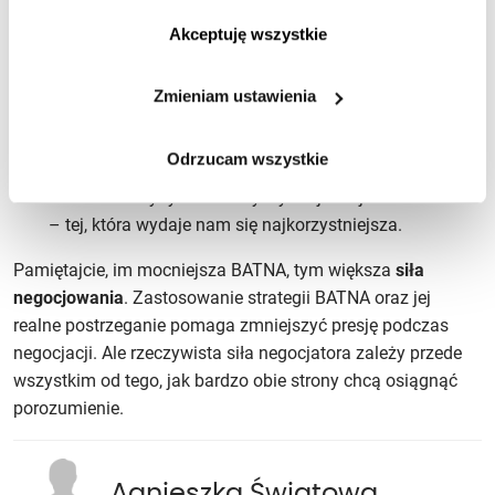
opcji, jakie mamy w przypadku braku porozumienia. Co
https://www.ican.pl/prywatnosc
jeśli druga strona się nie zgodzi, jak bardzo ja będę
Akceptuję wszystkie
w stanie obniżyć moje oczekiwania?
Następnie udoskonalamy kilka najbardziej
Zmieniam ustawienia
obiecujących opcji, rozwijamy je w praktyczne
możliwości działania. Co zrobię w przypadku
Odrzucam wszystkie
osiągnięcia porozumienia?
I doskonalimy tymczasowy wybór jednej z możliwości
– tej, która wydaje nam się najkorzystniejsza.
Pamiętajcie, im mocniejsza BATNA, tym większa
siła
negocjowania
. Zastosowanie strategii BATNA oraz jej
realne postrzeganie pomaga zmniejszyć presję podczas
negocjacji. Ale rzeczywista siła negocjatora zależy przede
wszystkim od tego, jak bardzo obie strony chcą osiągnąć
porozumienie.
Agnieszka Światowa