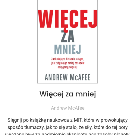
Więcej za mniej
Andrew McAfee
Sięgnij po książkę naukowca z MIT, która w prowokujący
sposób tłumaczy, jak to się stało, że siły, które do tej pory
uważane były za nadmiernie eksploatujące zasoby planety,