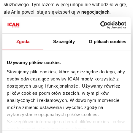
służbowego. Tym razem więcej urlopu nie wchodziło w grę,
ale Ania powoli staje się ekspertką w
negocjacjach
,
a dopiero się rozkręca. Czy następnym razem wybierze
strategię FITD (
foot‑in‑the‑door
), czy może DITF
(
door‑in‑the‑face
) − zależy nie tylko od umiejętności
negocjacyjnych drugiej strony, ale również od oceny
Zgoda
Szczegóły
O plikach cookies
sytuacji.
Używamy plików cookies
Siła negocjatora zależy od chęci osiągnięcia
Stosujemy pliki cookies, które są niezbędne do tego, aby
porozumienia przez obie strony #negocjacje
osoby odwiedzające serwisy ICAN mogły korzystać z
dostępnych usług i funkcjonalności. Używamy również
Tweetnij
plików cookies podmiotów trzecich, w tym plików
analitycznych i reklamowych. W dowolnym momencie
Jaka płynie dla nas lekcja z tej historii?
można zmienić ustawienia i wycofać zgodę na
BATNA kształtuje się podczas kilku etapów:
wykorzystanie opcjonalnych plików cookies.
Szczegółowe informacje na temat plików cookies i celów
Najpierw przygotowujemy listę wszystkich możliwych
ich stosowania dostępne są na stronie