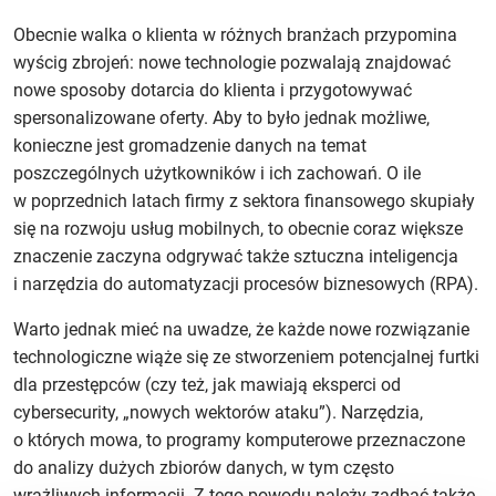
więcej
Obecnie walka o klienta w różnych branżach przypomina
na
wyścig zbrojeń: nowe technologie pozwalają znajdować
cyberbezpieczeństwo.
nowe sposoby dotarcia do klienta i przygotowywać
Źródło:
spersonalizowane oferty. Aby to było jednak możliwe,
Deloitte
konieczne jest gromadzenie danych na temat
Indeks
poszczególnych użytkowników i ich zachowań. O ile
górny
w poprzednich latach firmy z sektora finansowego skupiały
koniec
się na rozwoju usług mobilnych, to obecnie coraz większe
znaczenie zaczyna odgrywać także sztuczna inteligencja
i narzędzia do automatyzacji procesów biznesowych (RPA).
Warto jednak mieć na uwadze, że każde nowe rozwiązanie
technologiczne wiąże się ze stworzeniem potencjalnej furtki
dla przestępców (czy też, jak mawiają eksperci od
cybersecurity, „nowych wektorów ataku”). Narzędzia,
o których mowa, to programy komputerowe przeznaczone
do analizy dużych zbiorów danych, w tym często
wrażliwych informacji. Z tego powodu należy zadbać także