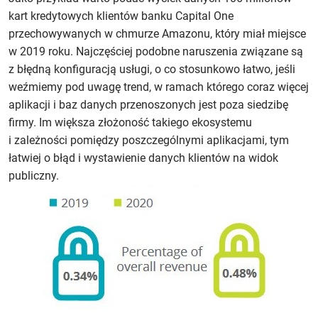
doświadczyła
kart kredytowych klientów banku Capital One
wycieku
przechowywanych w chmurze Amazonu, który miał miejsce
danych
w 2019 roku. Najczęściej podobne naruszenia związane są
z chmury
z błędną konfiguracją usługi, o co stosunkowo łatwo, jeśli
w ciągu
weźmiemy pod uwagę trend, w ramach którego coraz więcej
ostatnich
aplikacji i baz danych przenoszonych jest poza siedzibę
18
firmy. Im większa złożoność takiego ekosystemu
miesięcy?
i zależności pomiędzy poszczególnymi aplikacjami, tym
Procent
łatwiej o błąd i wystawienie danych klientów na widok
przedsiębiorców,
publiczny.
którzy
odpowiedzieli
twierdząco.
Źródło:
IDC
Indeks
górny
koniec