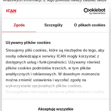
o szczególne zabezpieczenie tego elementu systemu
informatycznego przedsiębiorstwa.
Zgoda
Szczegóły
O plikach cookies
Używamy plików cookies
Stosujemy pliki cookies, które są niezbędne do tego, aby
osoby odwiedzające serwisy ICAN mogły korzystać z
dostępnych usług i funkcjonalności. Używamy również
plików cookies podmiotów trzecich, w tym plików
analitycznych i reklamowych. W dowolnym momencie
można zmienić ustawienia i wycofać zgodę na
wykorzystanie opcjonalnych plików cookies.
Szczegółowe informacje na temat plików cookies i celów
Indeks
Najważniejsze priorytety cyfrowe badanych dużych instytucji
ich stosowania dostępne są na stronie
górny
finansowych: chmura, analityka dużych baz danych, automatyzacja.
https://www.ican.pl/prywatnosc
Najważniejsze
Źródło: Deloitte.
Akceptuję wszystkie
priorytety