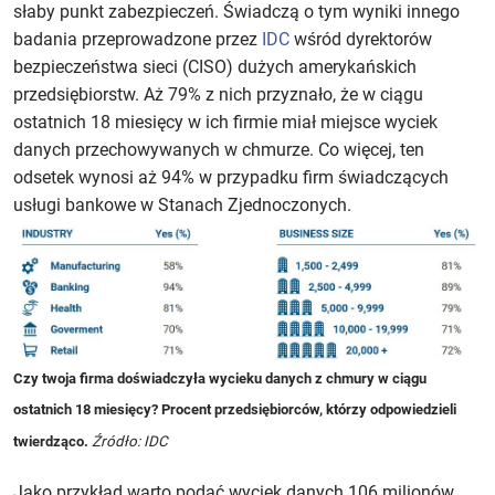
słaby punkt zabezpieczeń. Świadczą o tym wyniki innego
badania przeprowadzone przez
IDC
wśród dyrektorów
bezpieczeństwa sieci (CISO) dużych amerykańskich
przedsiębiorstw. Aż 79% z nich przyznało, że w ciągu
ostatnich 18 miesięcy w ich firmie miał miejsce wyciek
danych przechowywanych w chmurze. Co więcej, ten
odsetek wynosi aż 94% w przypadku firm świadczących
usługi bankowe w Stanach Zjednoczonych.
Indeks
Czy twoja firma doświadczyła wycieku danych z chmury w ciągu
górny
ostatnich 18 miesięcy? Procent przedsiębiorców, którzy odpowiedzieli
Czy
twierdząco.
Źródło: IDC
twoja
firma
Jako przykład warto podać wyciek danych 106 milionów