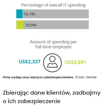
Indeks
Firmy wydają coraz więcej na cyberbezpieczeństwo.
Źródło: Deloitte
górny
Firmy
Zbierając dane klientów, zadbajmy
wydają
coraz
o ich zabezpieczenie