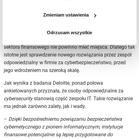
cyfrowe
Nowe technologie mogą przyciągnąć klientów i zwiększyć
Zmieniam ustawienia
badanych
zyski, a także ograniczyć koszty. Z drugiej strony nowinki
dużych
technologiczne mają to do siebie, że nie zawsze są w pełni
instytucji
przetestowane. Często elastyczność danego rozwiązania
Odrzucam wszystkie
finansowych:
uzyskuje się kosztem bezpieczeństwa, co w przypadku
chmura,
sektora finansowego nie powinno mieć miejsca. Dlatego tak
analityka
istotne jest sprawdzenie nowego rozwiązania przez zespół
dużych
odpowiedzialny w firmie za cyberbezpieczeństwo, przed
baz
jego wdrożeniem na szeroką skalę.
danych,
Jak wynika z badania Deloitte, ponad połowa
automatyzacja.
ankietowanych przyznała, że osoby odpowiedzialne za
Źródło:
cybersecurity
stanowią część zespołu IT. Takie rozwiązanie
Deloitte.
ma jednak zarówno zalety, jak i wady.
Indeks
górny
–
Dzięki bezpośredniemu powiązaniu bezpieczeństwa
koniec
cybernetycznego z pionem informatycznym, instytucje
finansowe potencjalnie są lepiej przygotowane do