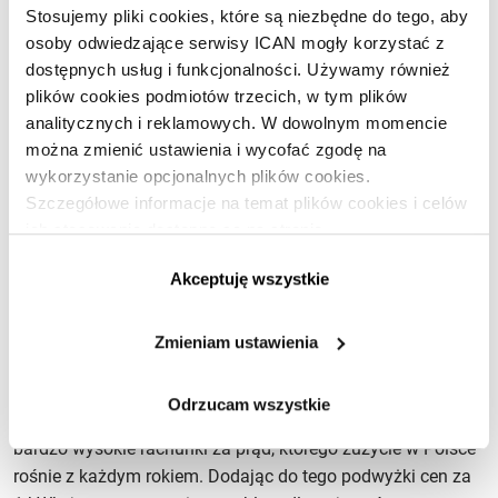
Stosujemy pliki cookies, które są niezbędne do tego, aby
osoby odwiedzające serwisy ICAN mogły korzystać z
dostępnych usług i funkcjonalności. Używamy również
plików cookies podmiotów trzecich, w tym plików
analitycznych i reklamowych. W dowolnym momencie
można zmienić ustawienia i wycofać zgodę na
wykorzystanie opcjonalnych plików cookies.
Automatyzacja i optymalizacja
Szczegółowe informacje na temat plików cookies i celów
ich stosowania dostępne są na stronie
Korzyści, które niesie prop‑tech, mogą odczuwać zarówno
https://www.ican.pl/prywatnosc
Akceptuję wszystkie
pracownicy, jak i pracodawcy. Do zalet należy m.in.
poprawa samopoczucia oraz
efektywności
pracowników
np. dzięki inteligentnym zintegrowanym systemom do
Zmieniam ustawienia
zarządzania instalacjami w biurze. Warto wspomnieć także
o rozwiązaniach wspierających optymalizację kosztów
Odrzucam wszystkie
zużycia energii i mediów. Przykładowo wiele firm płaci
bardzo wysokie rachunki za prąd, którego zużycie w Polsce
rośnie z każdym rokiem. Dodając do tego podwyżki cen za