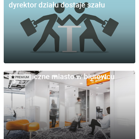
dyrektor działu dostaje szału
Dynamiczne miasto w biurowcu
PREMIUM