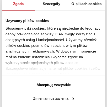
2020–2021 za najbardziej trafne prognozy
Zgoda
Szczegóły
O plikach cookies
makroekonomiczne i rynkowe w trakcie pandemii.
Używamy plików cookies
MAŁGORZATA STARCZEWSKA‑KRZYSZTOSZEK
Stosujemy pliki cookies, które są niezbędne do tego, aby
osoby odwiedzające serwisy ICAN mogły korzystać z
DOKTOR NAUK EKONOMICZNYCH, WYDZIAŁ NAUK
dostępnych usług i funkcjonalności. Używamy również
plików cookies podmiotów trzecich, w tym plików
EKONOMICZNYCH UW I TOWARZYSTWO
analitycznych i reklamowych. W dowolnym momencie
EKONOMISTÓW POLSKICH
można zmienić ustawienia i wycofać zgodę na
wykorzystanie opcjonalnych plików cookies.
Szczegółowe informacje na temat plików cookies i celów
ich stosowania dostępne są na stronie
https://www.ican.pl/prywatnosc
Akceptuję wszystkie
Zmieniam ustawienia