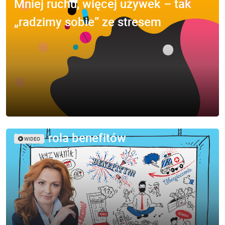
Mniej ruchu, więcej używek – tak
„radzimy sobie” ze stresem
Nowa rola benefitów
WIDEO