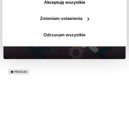
Akceptuję wszystkie
Zmieniam ustawienia
Odrzucam wszystkie
Bank z dynamicznym budżetem
PREMIUM