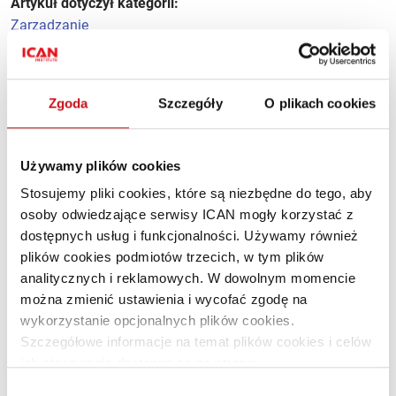
Artykuł dotyczył kategorii:
Zarządzanie
Polecane artykuły
Zgoda
Szczegóły
O plikach cookies
Wizjoner, który nie boi się ryzyka
Używamy plików cookies
Stosujemy pliki cookies, które są niezbędne do tego, aby
osoby odwiedzające serwisy ICAN mogły korzystać z
dostępnych usług i funkcjonalności. Używamy również
plików cookies podmiotów trzecich, w tym plików
analitycznych i reklamowych. W dowolnym momencie
można zmienić ustawienia i wycofać zgodę na
wykorzystanie opcjonalnych plików cookies.
Szczegółowe informacje na temat plików cookies i celów
ich stosowania dostępne są na stronie
Pracownik czasowy mile widziany
https://www.ican.pl/prywatnosc