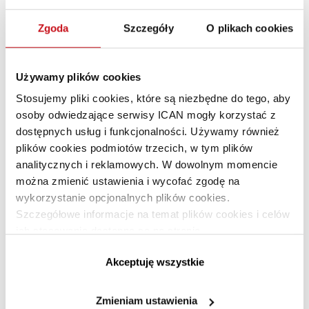
Przy wyborze odpowiedniej szkoły warto wziąć pod uwagę
Zgoda
Szczegóły
O plikach cookies
kilka istotnych czynników:
Zgodność realizowanego programu nauczania
z aktualnymi i przewidywanymi wymogami rynku
Używamy plików cookies
pracy.
Stosujemy pliki cookies, które są niezbędne do tego, aby
Dostępność profesjonalnie wyposażonych pracowni
osoby odwiedzające serwisy ICAN mogły korzystać z
zawodowych bezpośrednio na terenie danej placówki.
dostępnych usług i funkcjonalności. Używamy również
Możliwość odbycia wartościowych praktyk
plików cookies podmiotów trzecich, w tym plików
zawodowych u renomowanych pracodawców
analitycznych i reklamowych. W dowolnym momencie
w regionie.
można zmienić ustawienia i wycofać zgodę na
Wysoka zdawalność zewnętrznych egzaminów
wykorzystanie opcjonalnych plików cookies.
potwierdzających zdobyte kwalifikacje zawodowe.
Szczegółowe informacje na temat plików cookies i celów
ich stosowania dostępne są na stronie
https://www.ican.pl/prywatnosc
Czy brak opłat oznacza gorszą
Akceptuję wszystkie
jakość zdobywanej wiedzy?
Zmieniam ustawienia