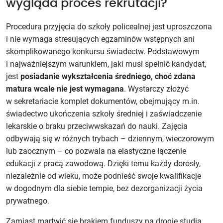
wygląda proces rekrutacji?
Procedura przyjęcia do szkoły policealnej jest uproszczona
i nie wymaga stresujących egzaminów wstępnych ani
skomplikowanego konkursu świadectw. Podstawowym
i najważniejszym warunkiem, jaki musi spełnić kandydat,
jest
posiadanie wykształcenia średniego, choć zdana
matura wcale nie jest wymagana
. Wystarczy złożyć
w sekretariacie komplet dokumentów, obejmujący m.in.
świadectwo ukończenia szkoły średniej i zaświadczenie
lekarskie o braku przeciwwskazań do nauki. Zajęcia
odbywają się w różnych trybach – dziennym, wieczorowym
lub zaocznym – co pozwala na elastyczne łączenie
edukacji z pracą zawodową. Dzięki temu każdy dorosły,
niezależnie od wieku, może podnieść swoje kwalifikacje
w dogodnym dla siebie tempie, bez dezorganizacji życia
prywatnego.
Zamiast martwić się brakiem funduszy na drogie studia,