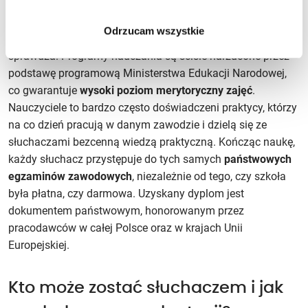
W społeczeństwie wciąż pokutuje mylne przekonanie, że
usługi darmowe muszą być gorszej jakości, jednak
Odrzucam wszystkie
w przypadku edukacji policealnej ta reguła zupełnie się nie
sprawdza. Programy nauczania są ściśle narzucone przez
podstawę programową Ministerstwa Edukacji Narodowej,
co gwarantuje
wysoki poziom merytoryczny zajęć
.
Nauczyciele to bardzo często doświadczeni praktycy, którzy
na co dzień pracują w danym zawodzie i dzielą się ze
słuchaczami bezcenną wiedzą praktyczną. Kończąc naukę,
każdy słuchacz przystępuje do tych samych
państwowych
egzaminów zawodowych
, niezależnie od tego, czy szkoła
była płatna, czy darmowa. Uzyskany dyplom jest
dokumentem państwowym, honorowanym przez
pracodawców w całej Polsce oraz w krajach Unii
Europejskiej.
Kto może zostać słuchaczem i jak