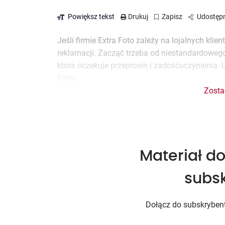
Powiększ tekst
Drukuj
Zapisz
Udostępn
Jeśli firmie Extra Foto zależy na lojalnych klie
reklamacji. Zacząć trzeba od niestandardoweg
która oczekuje przeprosin i zadośćuczynienia. 
firmy.
Zosta
Materiał do
subs
Dołącz do subskrybentó