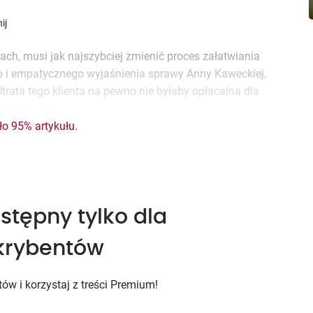
ij
ntach, musi jak najszybciej zmienić proces załatwiania
o i empatycznego wyjaśnienia sprawy Anny Kaweckiej,
Utrata tego klienta na pewno nie byłaby opłacalna dla
ło 95% artykułu.
stępny tylko dla
krybentów
w i korzystaj z treści
Premium!