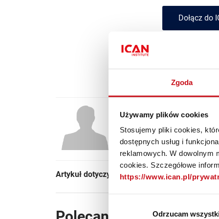
Dołącz do I
Jesteś subs
Zgoda
Używamy plików cookies
Małgorzata P
Stosujemy pliki cookies, kt
Dyrektor Departamentu Obsługi Kl
dostępnych usług i funkcjon
reklamowych. W dowolnym mo
cookies. Szczegółowe informa
Artykuł dotyczył kategorii:
Zarządzanie
https://www.ican.pl/prywa
Polecane artykuły
Odrzucam wszystk