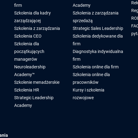
Rek
firm
Academy
Reg
Szkolenia dla kadry
Szkolenia z zarządzania
RO
zarządzającej
sprzedażą
FAQ
Szkolenia z zarządzania
Strategic Sales Leadership
pyt
Szkolenia CEO
Szkolenia dedykowane dla
Szkolenia dla
firm
początkujących
Diagnostyka indywidualna
managerów
firm
Neuroleadership
Szkolenia online dla firm
Academy™
Szkolenia online dla
Szkolenie menadżerskie
pracowników
Szkolenia HR
Kursy i szkolenia
Strategic Leadership
rozwojowe
Academy
ania