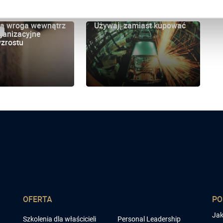
na wroga wewnątrz
Używaj, zamiast kupować
rganizacyjne
M
wzrostu
OFERTA
P
Jak
Szkolenia dla właścicieli
Personal Leadership