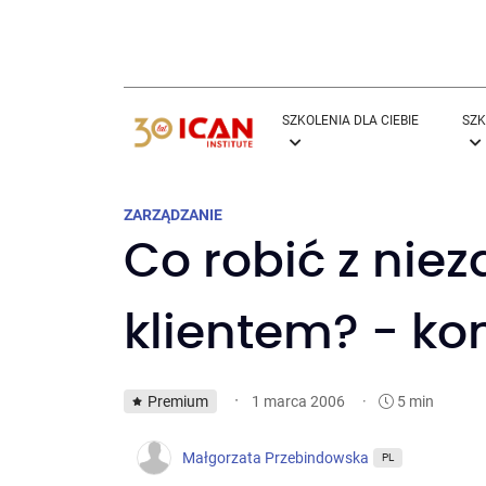
SZKOLENIA DLA CIEBIE
SZK
ZARZĄDZANIE
Co robić z ni
klientem? - ko
·
Premium
·
5 min
1 marca 2006
Małgorzata Przebindowska
PL