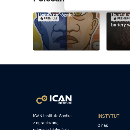
Uwaga na różnice
Uważaj 
kulturowe
firmy: o
PREMIUM
PREMIU
bariery 
INSTYTUT
ICAN Institute Spółka
z ograniczoną
O nas
odpowiedzialnością