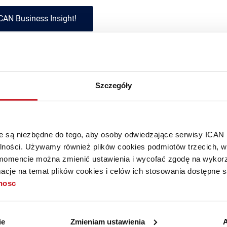
CAN Business Insight!
krybentem?
Zaloguj się »
Szczegóły
rzebindowska
óre są niezbędne do tego, aby osoby odwiedzające serwisy ICAN
ienta w Citibank Handlowy.
alności. Używamy również plików cookies podmiotów trzecich, w 
mencie można zmienić ustawienia i wycofać zgodę na wykorzy
cje na temat plików cookies i celów ich stosowania dostępne s
tnosc
ie
Zmieniam ustawienia
A