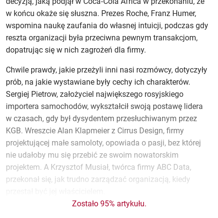
decyzją, jaką podjął w Coca‑Cola Africa w przekonaniu, że
w końcu okaże się słuszna. Prezes Roche, Franz Humer,
wspomina naukę zaufania do własnej intuicji, podczas gdy
reszta organizacji była przeciwna pewnym transakcjom,
dopatrując się w nich zagrożeń dla firmy.
Chwile prawdy, jakie przeżyli inni nasi rozmówcy, dotyczyły
prób, na jakie wystawiane były cechy ich charakterów.
Sergiej Pietrow, założyciel największego rosyjskiego
importera samochodów, wykształcił swoją postawę lidera
w czasach, gdy był dysydentem przesłuchiwanym przez
KGB. Wreszcie Alan Klapmeier z Cirrus Design, firmy
projektującej małe samoloty, opowiada o pasji, bez której
nie udałoby mu się przebić ze swoim nowatorskim
projektem. A Krzysztof Musiał, twórca firmy ABC Data,
przekonał się, jak trudno zarządzać organizacją, kiedy
przestał być jej właścicielem.
Zostało 95% artykułu.