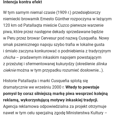
Intencja kontra efekt
W tym samym niemal czasie (1909 r.) przedsiębiorczy
niemiecki browarnik Ernesto Günther rozpoczyna w leżącym
120 km od Patallaqta mieście Cuzco pierwsze warzenie
piwa, które przez następne dekady sprzedawane będzie
w Peru przez browar Cervesur pod nazwą Cusqueña. Nowy
smak pszenicznego napoju szybo trafia w lokalne gusta
i śmiało zaczyna konkurować o podniebienia z tradycyjnym
chicha
– pradawnym inkaskim napojem powstającym
z przeżutej i sfermentowanej kukurydzy (określenie
ślinka
cieknie
można w tym przypadku rozumieć dosłownie…).
Historie Patallaqta i marki Cusqueña splotą się
dramatycznie we wrześniu 2000 r.
Wtedy to powstaje
pomysł by coraz silniejszą markę piwa wesprzeć kolejną
reklamą, wykorzystującą motywy inkaskiej tradycji.
Agencja reklamowa odpowiedzialna za projekt otrzymuje
nawet w tym celu specjalną zgodę Ministerstwa Kultury –