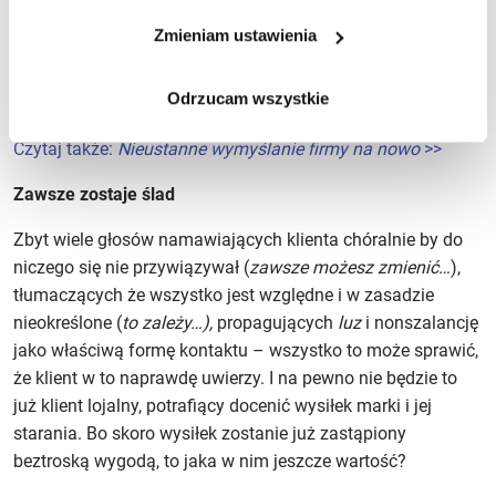
nie jesteśmy dziś w stanie przewidzieć.
To, co obecnie
Zmieniam ustawienia
wydaje się dla marki słuszną drogą – w dłuższej
perspektywie może powrócić, ale z zupełnie innej strony
Odrzucam wszystkie
i nieoczekiwanie jej zaszkodzić.
Czytaj także:
Nieustanne wymyślanie firmy na nowo
>>
Zawsze zostaje ślad
Zbyt wiele głosów namawiających klienta chóralnie by do
niczego się nie przywiązywał (
zawsze możesz zmienić…
),
tłumaczących że wszystko jest względne i w zasadzie
nieokreślone (
to zależy…),
propagujących
luz
i nonszalancję
jako właściwą formę kontaktu – wszystko to może sprawić,
że klient w to naprawdę uwierzy. I na pewno nie będzie to
już klient lojalny, potrafiący docenić wysiłek marki i jej
starania. Bo skoro wysiłek zostanie już zastąpiony
beztroską wygodą, to jaka w nim jeszcze wartość?