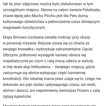
tak by plan zdjęciowy można było zlokalizować w tym
szczególnym miejscu. Słynne na całym świecie Patallaqta,
znane lepiej jako Machu Picchu jest dla Peru dumą
kulturowego dziedzictwa a jednocześnie coraz silniejszym
magnesem turystycznym.
Ekipa filmowa rozstawia światła moknąc przy okazji
w porannej mżawce. Reżyser zrywa się co chwila ze
swojego krzesełka i wykrzykuje sakramentalne
Cięcie!
.
Olbrzymi, półtonowy wysięgnik kamery obraca się
majestatycznie po czym z całą mocą uderza w wykuty
w litej skale słup Intihuatana – świętego
miejsca, gdzie
zatrzymuje się słońce
wyłupując część kamiennej
konstrukcji. Oto lokalnej marce piwa
udaje się
to, czego nie
dokonało ani pięć stuleci upływającego czasu, ani wiatr,
słońce i deszcz, ani niepiśmienny świniopas Pizarro z całą
zgrają łupieżców.