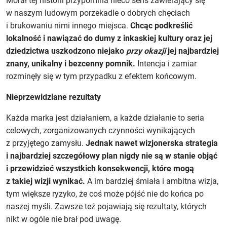
Morał tej historii przypomina nieco sens zawierający się
w naszym ludowym porzekadle o dobrych chęciach
i brukowaniu nimi innego miejsca.
Chcąc podkreślić
lokalność i nawiązać do dumy z inkaskiej kultury oraz jej
dziedzictwa uszkodzono niejako
przy okazji
jej najbardziej
znany, unikalny i bezcenny pomnik.
Intencja i zamiar
rozminęły się w tym przypadku z efektem końcowym.
Nieprzewidziane rezultaty
Każda marka jest działaniem, a każde działanie to seria
celowych, zorganizowanych czynności wynikających
z przyjętego zamysłu.
Jednak nawet wizjonerska strategia
i najbardziej szczegółowy plan nigdy nie są w stanie objąć
i przewidzieć wszystkich konsekwencji, które mogą
z takiej wizji wynikać.
A im bardziej śmiała i ambitna wizja,
tym większe ryzyko, że coś może pójść nie do końca po
naszej myśli. Zawsze też pojawiają się rezultaty, których
nikt w ogóle nie brał pod uwagę.