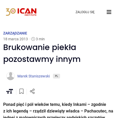
ZALOGUJ SIĘ
ZARZĄDZANIE
18 marca 2013
·
3 min
Brukowanie piekła
pozostawmy innym
Marek Staniszewski
PL
Ponad pięć i pół wieków temu, kiedy Inkami – zgodnie
z ich legendą – rządził dziewiąty władca – Pachacutec, na
jednej z malowniczych przełęczy andyjskich szczytów