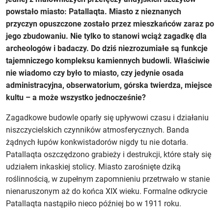
powstało miasto: Patallaqta. Miasto z nieznanych
przyczyn opuszczone zostało przez mieszkańców zaraz po
jego zbudowaniu. Nie tylko to stanowi wciąż zagadkę dla
archeologów i badaczy. Do dziś niezrozumiałe są funkcje
tajemniczego kompleksu kamiennych budowli. Właściwie
nie wiadomo czy było to miasto, czy jedynie osada
administracyjna, obserwatorium, górska twierdza, miejsce
kultu – a może wszystko jednocześnie?
Zagadkowe budowle oparły się upływowi czasu i działaniu
niszczycielskich czynników atmosferycznych. Banda
żądnych łupów konkwistadorów nigdy tu nie dotarła.
Patallaqta oszczędzono grabieży i destrukcji, które stały się
udziałem inkaskiej stolicy. Miasto zarośnięte dziką
roślinnością, w zupełnym zapomnieniu przetrwało w stanie
nienaruszonym aż do końca XIX wieku. Formalne odkrycie
Patallaqta nastąpiło nieco później bo w 1911 roku.