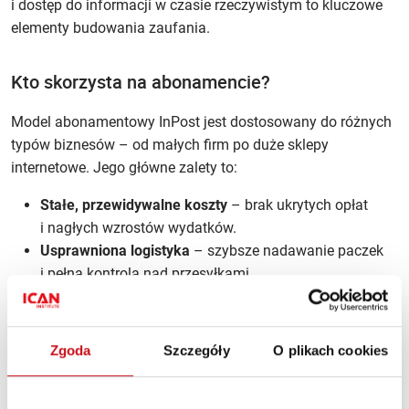
i dostęp do informacji w czasie rzeczywistym to kluczowe
elementy budowania zaufania.
Kto skorzysta na abonamencie?
Model abonamentowy InPost jest dostosowany do różnych
typów biznesów – od małych firm po duże sklepy
internetowe. Jego główne zalety to:
Stałe, przewidywalne koszty
– brak ukrytych opłat
i nagłych wzrostów wydatków.
Usprawniona logistyka
– szybsze nadawanie paczek
i pełna kontrola nad przesyłkami.
Skalowalność usług
– możliwość dostosowania
abonamentu do aktualnych potrzeb firmy.
Integracja z platformami e‑commerce
– proste
Zgoda
Szczegóły
O plikach cookies
połączenie z popularnymi systemami sprzedażowymi.
Budowanie przewagi konkurencyjnej
– poprawa