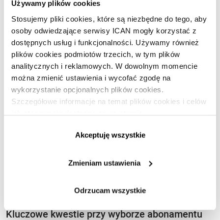
jakości obsługi klienta i zwiększenie satysfakcji
Używamy plików cookies
kupujących.
Stosujemy pliki cookies, które są niezbędne do tego, aby
osoby odwiedzające serwisy ICAN mogły korzystać z
dostępnych usług i funkcjonalności. Używamy również
plików cookies podmiotów trzecich, w tym plików
analitycznych i reklamowych. W dowolnym momencie
można zmienić ustawienia i wycofać zgodę na
wykorzystanie opcjonalnych plików cookies.
Szczegółowe informacje na temat plików cookies i celów
ich stosowania dostępne są na stronie
https://www.ican.pl/prywatnosc
Akceptuję wszystkie
Zmieniam ustawienia
Odrzucam wszystkie
Kluczowe kwestie przy wyborze abonamentu