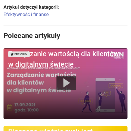
Artykuł dotyczył kategorii:
Efektywność i finanse
Polecane artykuły
Zarządzanie wartością dla klientów
PREMIUM
w digitalnym świecie