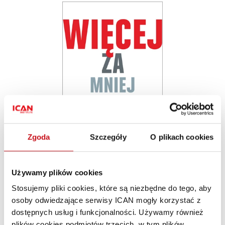
Zgoda
Szczegóły
O plikach cookies
Więcej za mniej
Używamy plików cookies
Andrew McAfee
Stosujemy pliki cookies, które są niezbędne do tego, aby
osoby odwiedzające serwisy ICAN mogły korzystać z
Sięgnij po książkę naukowca z MIT, która w prowokujący
dostępnych usług i funkcjonalności. Używamy również
sposób tłumaczy, jak to się stało, że siły, które do tej pory
plików cookies podmiotów trzecich, w tym plików