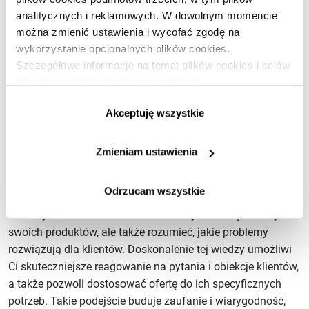
uważane były za nadmiernie eksploatujące zasoby planety,
analitycznych i reklamowych. W dowolnym momencie
dziś przyczyniają się do odbudowy jej naturalnego
można zmienić ustawienia i wycofać zgodę na
bogactwa.
wykorzystanie opcjonalnych plików cookies.
Szczegółowe informacje na temat plików cookies i celów
Dowiedz się więcej
ich stosowania dostępne są na stronie
https://www.ican.pl/prywatnosc
Akceptuję wszystkie
Znajomość produktu i rynku
Zmieniam ustawienia
Twoja zdolność do efektywnej sprzedaży zaczyna się od
Odrzucam wszystkie
głębokiej wiedzy o produkcie, który oferujesz, oraz o rynku,
na którym działasz. Musisz znać nie tylko cechy i zalety
swoich produktów, ale także rozumieć, jakie problemy
rozwiązują dla klientów. Doskonalenie tej wiedzy umożliwi
Ci skuteczniejsze reagowanie na pytania i obiekcje klientów,
a także pozwoli dostosować ofertę do ich specyficznych
potrzeb. Takie podejście buduje zaufanie i wiarygodność,