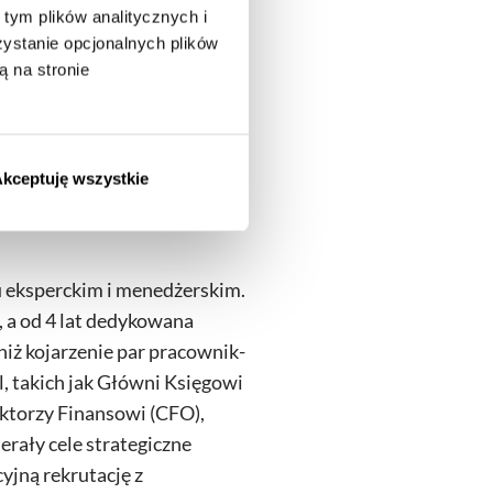
tym plików analitycznych i
stanie opcjonalnych plików
ą na stronie
kceptuję wszystkie
lu eksperckim i menedżerskim.
, a od 4 lat dedykowana
niż kojarzenie par pracownik-
, takich jak Główni Księgowi
ektorzy Finansowi (CFO),
erały cele strategiczne
yjną rekrutację z