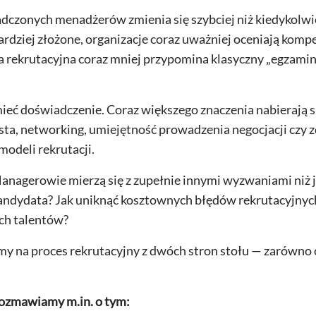
dczonych menadżerów zmienia się szybciej niż kiedykolwi
bardziej złożone, organizacje coraz uważniej oceniają kom
ekrutacyjna coraz mniej przypomina klasyczny „egzamin”,
 mieć doświadczenie. Coraz większego znaczenia nabieraj
sta, networking, umiejętność prowadzenia negocjacji czy z
modeli rekrutacji.
anagerowie mierzą się z zupełnie innymi wyzwaniami niż je
kandydata? Jak uniknąć kosztownych błędów rekrutacyjnych
ych talentów?
y na proces rekrutacyjny z dwóch stron stołu — zarówno 
ozmawiamy m.in. o tym: