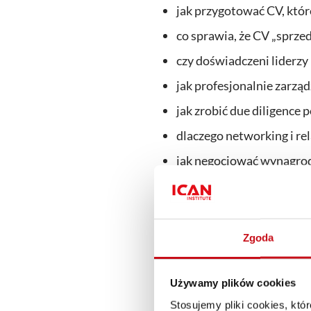
jak przygotować CV, które
co sprawia, że CV „sprze
czy doświadczeni liderzy
jak profesjonalnie zarząd
jak zrobić due diligence
dlaczego networking i re
jak negocjować wynagrodze
jak Hiring Managerowie p
To spotkanie dla CFO, dyrekt
współczesny rynek pracy — za
Zgoda
📌 Wydarzenie jest bezpłatne 
Używamy plików cookies
📅 Widzimy się 28.05 godzina
Stosujemy pliki cookies, kt