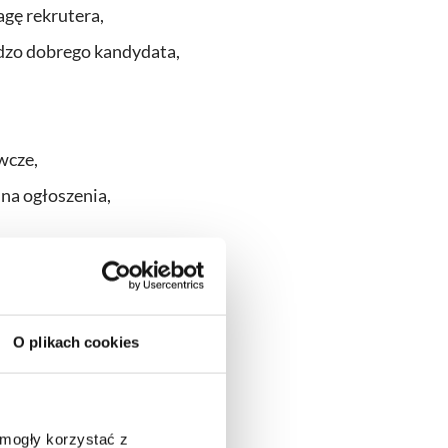
agę rekrutera,
rdzo dobrego kandydata,
wcze,
 na ogłoszenia,
sę na dobry hire.
 chcą lepiej rozumieć
O plikach cookies
 mogły korzystać z