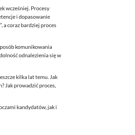
ek wcześniej. Procesy
petencje i dopasowanie
 a coraz bardziej proces
ą sposób komunikowania
dolność odnalezienia się w
szcze kilka lat temu. Jak
? Jak prowadzić proces,
oczami kandydatów, jak i