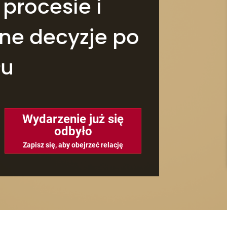
procesie i
ne decyzje po
łu
Wydarzenie już się
odbyło
Zapisz się, aby obejrzeć relację