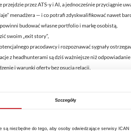
 przejdzie przez ATS-y i AI, a jednocześnie przyciągnie uw
daje” menadżera — i co potrafi zdyskwalifikować nawet ba
 powinni budować własne portfolio i markę osobistą,
zić swoim „exit story”,
 potencjalnego pracodawcy i rozpoznawać sygnały ostrzega
lacje z headhunterami są dziś ważniejsze niż odpowiadanie
nie i warunki oferty bez psucia relacji,
owinni prowadzić procesy rekrutacyjne, by zwiększać szan
orów finansowych, liderów zespołów i menadżerów, którzy
równo z perspektywy kandydatów, jak i organizacji.
Szczegóły
po wcześniejszej rejestracji.
 10:00.
óre są niezbędne do tego, aby osoby odwiedzające serwisy ICAN