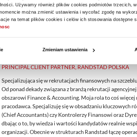
alności. Używamy również plików cookies podmiotów trzecich, w 
mencie można zmienić ustawienia i wycofać zgodę na wykorzy
cje na temat plików cookies i celów ich stosowania dostępne s
tnosc
eksperta
ie
Zmieniam ustawienia
A
MAGDALENA BALCEREK
PRINCIPAL CLIENT PARTNER, RANDSTAD POLSKA
Specjalizująca się w rekrutacjach finansowych na szczeb
Od ponad dekady związana z branżą rekrutacji agencyjnej
obszarowi Finance & Accounting. Moja rola to coś więcej 
pracodawca. Specjalizuję się w obsadzaniu kluczowych ról
(Chief Accountants) czy Kontrolerzy Finansowi oraz Dyr
dbając o to, by wiedza i wartości kandydatów realnie wspi
organizacji. Obecnie w strukturach Randstad łączę operac