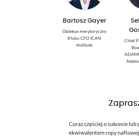
Bartosz Gayer
Se
Go
Opiekun merytoryczny
Klubu CFO ICAN
Chief F
Institute
Boa
ADAMU
Adamu
Zapras
Coraz częściej o sukcesie lub
ekwiwalentem ropy naftowej,