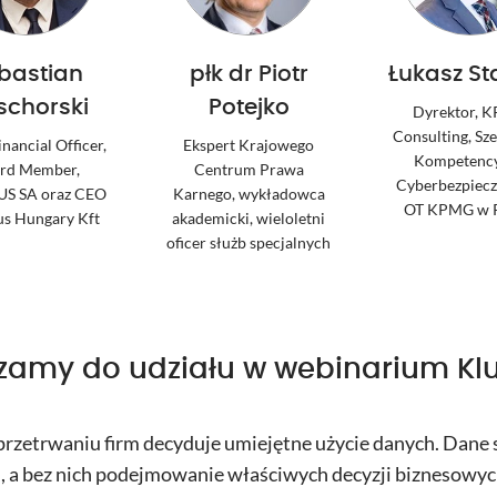
bastian
płk dr Piotr
Łukasz St
schorski
Potejko
Dyrektor, 
Consulting, Sz
inancial Officer,
Ekspert Krajowego
Kompetency
rd Member,
Centrum Prawa
Cyberbezpiec
S SA oraz CEO
Karnego, wykładowca
OT KPMG w P
s Hungary Kft
akademicki, wieloletni
oficer służb specjalnych
zamy do udziału w webinarium Kl
 przetrwaniu firm decyduje umiejętne użycie danych. Dane 
 a bez nich podejmowanie właściwych decyzji biznesowych