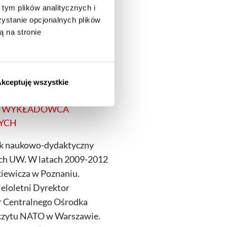
tym plików analitycznych i
procesów biznesowych i
stanie opcjonalnych plików
nicznych. Ekspert w
ą na stronie
enia procesów inwestycji
kceptuję wszystkie
, WYKŁADOWCA
NYCH
ik naukowo-dydaktyczny
ch UW. W latach 2009-2012
iewicza w Poznaniu.
eloletni Dyrektor
r Centralnego Ośrodka
Szczytu NATO w Warszawie.