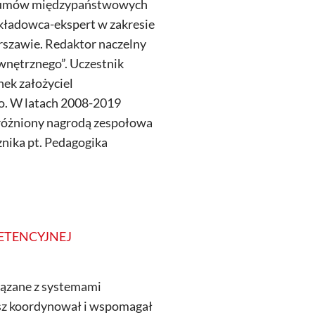
ia umów międzypaństwowych
ykładowca-ekspert w zakresie
szawie. Redaktor naczelny
nętrznego”. Uczestnik
ek założyciel
. W latach 2008-2019
Wyróżniony nagrodą zespołowa
nika pt. Pedagogika
ETENCYJNEJ
iązane z systemami
sz koordynował i wspomagał