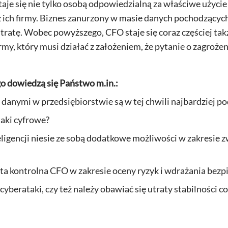
taje się nie tylko osobą odpowiedzialną za właściwe użycie
 ich firmy. Biznes zanurzony w masie danych pochodzących z
utratę. Wobec powyższego, CFO staje się coraz częściej ta
y, który musi działać z założeniem, że pytanie o zagrożenie
o dowiedzą się Państwo m.in.:
 danymi w przedsiębiorstwie są w tej chwili najbardziej p
taki cyfrowe?
eligencji niesie ze sobą dodatkowe możliwości w zakresie
sta kontrolna CFO w zakresie oceny ryzyk i wdrażania bez
 cyberataki, czy też należy obawiać się utraty stabilności