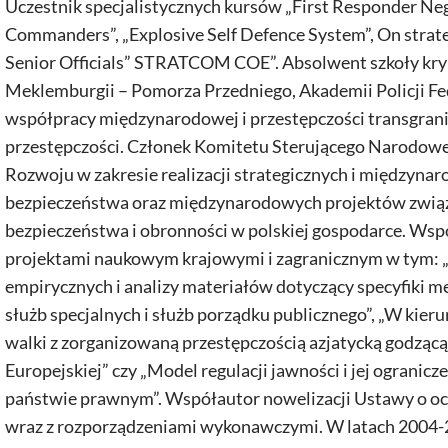
Uczestnik specjalistycznych kursów „First Responder Neg
Commanders”, „Explosive Self Defence System”, On strat
Senior Officials” STRATCOM COE”. Absolwent szkoły krym
Meklemburgii – Pomorza Przedniego, Akademii Policji Fe
współpracy międzynarodowej i przestępczości transgranic
przestępczości. Członek Komitetu Sterującego Narodow
Rozwoju w zakresie realizacji strategicznych i międzyna
bezpieczeństwa oraz międzynarodowych projektów związ
bezpieczeństwa i obronności w polskiej gospodarce. Wsp
projektami naukowym krajowymi i zagranicznym w tym: 
empirycznych i analizy materiałów dotyczący specyfiki m
służb specjalnych i służb porządku publicznego”, „W kier
walki z zorganizowaną przestępczością azjatycką godzącą
Europejskiej” czy „Model regulacji jawności i jej ograni
państwie prawnym”. Współautor nowelizacji Ustawy o oc
wraz z rozporządzeniami wykonawczymi. W latach 2004-2