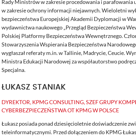
Rady Ministrów w zakresie procedowania i parafowan
w zakresie ochrony informacji niejawnych. Wieloletni w
bezpieczeństwa Europejskiej Akademii Dyplomacji w War
wydawnictwa naukowego „Przegląd Bezpieczeństwa Wew
Polskiej Platformy Bezpieczeństwa Wewnętrznego. Człon
Stowarzyszenia Wspierania Bezpieczeństwa Narodowego
wygłaszał referaty m.in. w Tallinie, Madrycie, Ceucie. 
Ministra Edukacji Narodowej za współautorstwo podręcz
Specjalna.
ŁUKASZ STANIAK
DYREKTOR, KPMG CONSULTING, SZEF GRUPY KOMP
CYBERBEZPIECZEŃSTWA OT KPMG W POLSCE
Łukasz posiada ponad dziesięcioletnie doświadczenie zw
teleinformatycznymi. Przed dołączeniem do KPMG Łuka