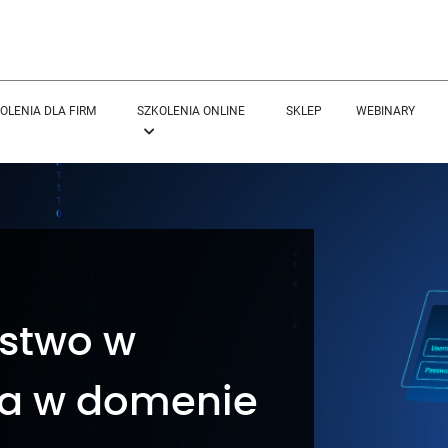
OLENIA DLA FIRM
SZKOLENIA ONLINE
SKLEP
WEBINARY
stwo w
ola w domenie