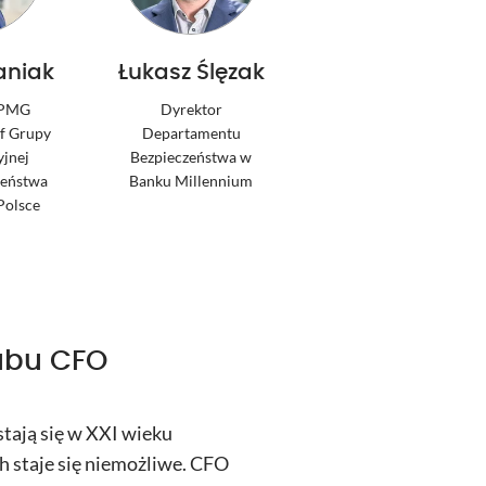
aniak
Łukasz Ślęzak
KPMG
Dyrektor
ef Grupy
Departamentu
jnej
Bezpieczeństwa w
zeństwa
Banku Millennium
olsce
ubu CFO
stają się w XXI wieku
 staje się niemożliwe. CFO