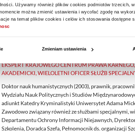
alności. Używamy również plików cookies podmiotów trzecich, w 
strategii rozwoju firm. Specjalizuje się w optymalizacji 
mencie można zmienić ustawienia i wycofać zgodę na wykorzy
kosztów funkcjonowania przedsiębiorstw polskich i zagra
cje na temat plików cookies i celów ich stosowania dostępne s
identyfikowaniu i wykorzystywaniu możliwości doskonal
tnosc
oraz sukcesji.
ie
Zmieniam ustawienia
A
PŁK DR PIOTR POTEJKO
EKSPERT KRAJOWEGO CENTRUM PRAWA KARNEGO
AKADEMICKI, WIELOLETNI OFICER SŁUŻB SPECJAL
Doktor nauk humanistycznych (2003), prawnik, pracown
Wydziału Nauk Politycznych i Studiów Międzynarodowy
adiunkt Katedry Kryminalistyki Uniwersytet Adama Mick
Zawodowo związany również ze służbami specjalnymi, wi
Departamentu Ochrony Informacji Niejawnych, Dyrekto
Szkolenia, Doradca Szefa, Pełnomocnik ds. organizacji 