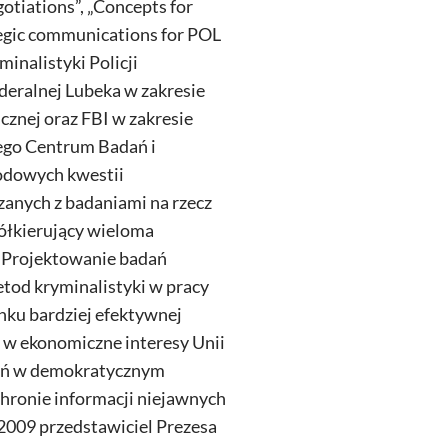
otiations”, „Concepts for
egic communications for POL
inalistyki Policji
deralnej Lubeka w zakresie
znej oraz FBI w zakresie
ego Centrum Badań i
rodowych kwestii
anych z badaniami na rzecz
ółkierujący wieloma
„Projektowanie badań
etod kryminalistyki w pracy
unku bardziej efektywnej
 w ekonomiczne interesy Unii
czeń w demokratycznym
hronie informacji niejawnych
009 przedstawiciel Prezesa