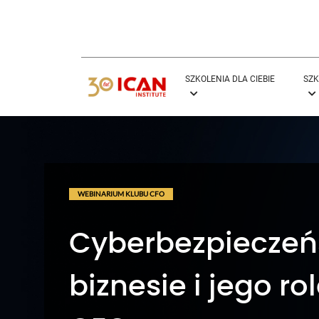
SZKOLENIA DLA CIEBIE
SZK
WEBINARIUM KLUBU CFO
Cyberbezpieczeń
biznesie i jego r