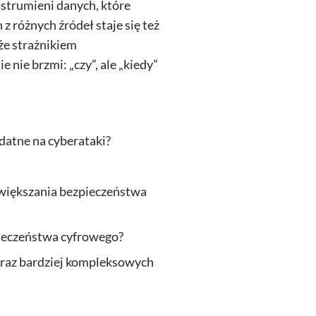
 strumieni danych, które
 różnych źródeł staje się też
kże strażnikiem
 nie brzmi: „czy”, ale „kiedy”
odatne na cyberataki?
 zwiększania bezpieczeństwa
pieczeństwa cyfrowego?
 coraz bardziej kompleksowych