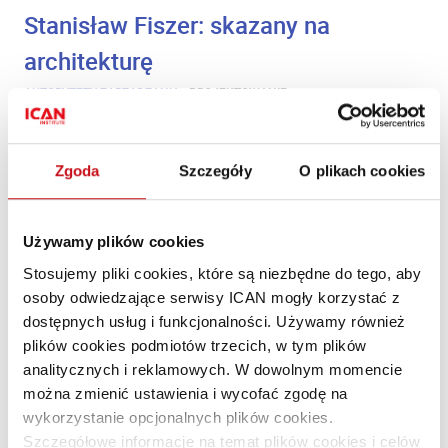
Stanisław Fiszer: skazany na
architekturę
AUTORYTETY ZARZĄDZANIA
·
PROJEKTOWANIE
Joanna Socha
, Stanisław Fiszer
PL
PL
"Nie można dawać rad. Można mówić o tym, co się lubi".
Zgoda
Szczegóły
O plikach cookies
Używamy plików cookies
Stosujemy pliki cookies, które są niezbędne do tego, aby
osoby odwiedzające serwisy ICAN mogły korzystać z
dostępnych usług i funkcjonalności. Używamy również
plików cookies podmiotów trzecich, w tym plików
analitycznych i reklamowych. W dowolnym momencie
można zmienić ustawienia i wycofać zgodę na
wykorzystanie opcjonalnych plików cookies.
Szczegółowe informacje na temat plików cookies i celów