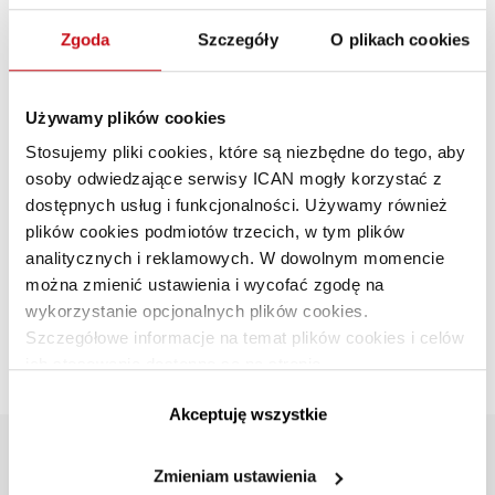
Zgoda
Szczegóły
O plikach cookies
Używamy plików cookies
Stosujemy pliki cookies, które są niezbędne do tego, aby
osoby odwiedzające serwisy ICAN mogły korzystać z
dostępnych usług i funkcjonalności. Używamy również
plików cookies podmiotów trzecich, w tym plików
analitycznych i reklamowych. W dowolnym momencie
Przywództwo w grupie wilków
można zmienić ustawienia i wycofać zgodę na
ZARZĄDZANIE I PRZYWÓDZTWO
·
LIDERZY
wykorzystanie opcjonalnych plików cookies.
Sabina Pierużek-Nowak
PL
Szczegółowe informacje na temat plików cookies i celów
ich stosowania dostępne są na stronie
Czas zweryfikować przekonanie, że przywództwo samca
https://www.ican.pl/prywatnosc
alfa opiera się na sile i przymusie.
Akceptuję wszystkie
INSTYTUT
Zmieniam ustawienia