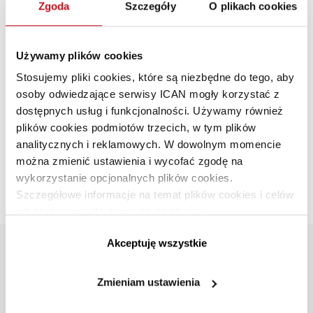
Zgoda
Szczegóły
O plikach cookies
Używamy plików cookies
Stosujemy pliki cookies, które są niezbędne do tego, aby
osoby odwiedzające serwisy ICAN mogły korzystać z
dostępnych usług i funkcjonalności. Używamy również
Siła zaangażowanych liderek
plików cookies podmiotów trzecich, w tym plików
analitycznych i reklamowych. W dowolnym momencie
ZARZĄDZANIE I PRZYWÓDZTWO
·
KOBIETY W BIZNESIE
·
LIDERZY
można zmienić ustawienia i wycofać zgodę na
Renata Kinde-Czyż
PL
wykorzystanie opcjonalnych plików cookies.
Szczegółowe informacje na temat plików cookies i celów
O budowaniu zaangażowania w zespołach i sukcesach
ich stosowania dostępne są na stronie
liderek w nich funkcjonujących.
https://www.ican.pl/prywatnosc
Akceptuję wszystkie
INSTYTUT
Zmieniam ustawienia
OFERTA