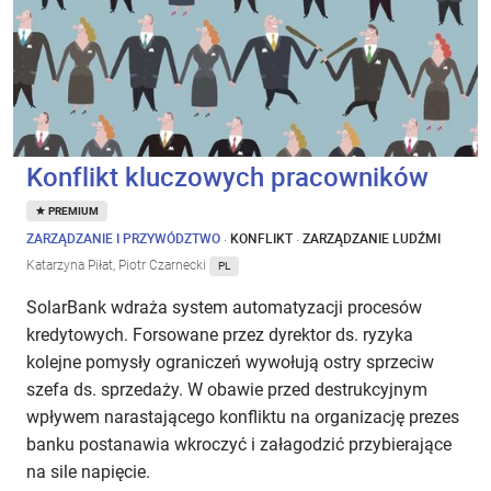
Konflikt kluczowych pracowników
PREMIUM
ZARZĄDZANIE I PRZYWÓDZTWO
·
KONFLIKT
·
ZARZĄDZANIE LUDŹMI
Katarzyna Piłat, Piotr Czarnecki
PL
SolarBank wdraża system automatyzacji procesów
kredytowych. Forsowane przez dyrektor ds. ryzyka
kolejne pomysły ograniczeń wywołują ostry sprzeciw
szefa ds. sprzedaży. W obawie przed destrukcyjnym
wpływem narastającego konfliktu na organizację prezes
banku postanawia wkroczyć i załagodzić przybierające
na sile napięcie.