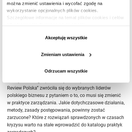
można zmienić ustawienia i wycofać zgodę na
Gwałtowne spowolnienie, które przetoczyło się przez
wykorzystanie opcjonalnych plików cookies.
wszystkie gospodarki świata, uświadomiło wielu
Szczegółowe informacje na temat plików cookies i celów
menedżerom i przedsiębiorcom, jak nietrwałe mogą być
ich stosowania dostępne są na stronie
podstawy prosperity ich biznesów. Jasno pokazało też,
https://www.ican.pl/prywatnosc
że część stosowanych dotychczas z takim
Akceptuję wszystkie
powodzeniem strategii i technik zarządzania nie jest już
skuteczna lub nie sprawdza się w dłuższym okresie.
Zmieniam ustawienia
Zwłaszcza że dekoniunktura przyczyniła się do zmiany
oczekiwań i postaw klientów, pracowników i partnerów
Odrzucam wszystkie
biznesowych. Ponieważ wielkie kryzysy przynoszą nową
rzeczywistość gospodarczą, redakcja „Harvard Business
Review Polska” zwróciła się do wybranych liderów
polskiego biznesu z pytaniem o to, co musi się zmienić
w praktyce zarządzania. Jakie dotychczasowe działania,
metody, zasady postępowania, powinny zostać
zarzucone? Które z rozwiązań sprawdzonych w czasach
kryzysu warto na stałe wprowadzić do katalogu praktyk