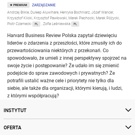
ZARZĄDZANIE
PREMIUM
Andrzej Blikle, Duleep Aluwihare, Henryka Bochniarz, Józef Wancer,
Krzysztof Klicki, Krzysztof Pawłowski, Marek Piechocki, Marek Różycki,
Piotr Czarnecki
, Zofia Leśniewska
PL
PL
Harvard Business Review Polska zapytał dziewięciu
liderów o zdarzenia z przeszłości, które zmusiły ich do
przewartościowania niektórych z przekonań. Co
spowodowało, że umieli z innej perspektywy spojrzeć na
swoje życie i postępowanie? Że udało im się zmienić
podejście do spraw zawodowych i prywatnych? Że
potrafili ustalić ważne cele i priorytety nie tylko dla
siebie, ale także dla organizacji, którymi kierują, i ludzi,
z którymi współpracują?
INSTYTUT
OFERTA