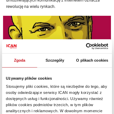
umożliwiających komunikację z internetem oznacza
rewolucję na wielu rynkach.
Zgoda
Szczegóły
O plikach cookies
Używamy plików cookies
Więcej odpowiedzialności
Stosujemy pliki cookies, które są niezbędne do tego, aby
i elastyczności
osoby odwiedzające serwisy ICAN mogły korzystać z
dostępnych usług i funkcjonalności. Używamy również
ZARZĄDZANIE
PREMIUM
plików cookies podmiotów trzecich, w tym plików
Andrzej Krzemiński, Janusz Filipiak, Marynika Woroszylska-Sapieha, Paweł
Olechnowicz, Piotr Czarnecki
analitycznych i reklamowych. W dowolnym momencie
PL