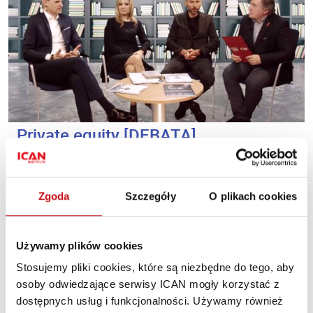
Private equity [DEBATA]
EFEKTYWNOŚĆ I FINANSE
·
RYNKI FINANSOWE
·
ZARZĄDZANIE
FINANSAMI
Marcin Petrykowski
, Paweł Kubisiak
, Roksana Ciurysek-Gedir
PL
PL
Zgoda
Szczegóły
O plikach cookies
, Tomasz Czechowicz
PL
PL
O specyfice inwestycji private equity i venture capital
rozmawiają eksperci zaproszeni przez redakcję "Harvard
Używamy plików cookies
Business Review Polska".
Stosujemy pliki cookies, które są niezbędne do tego, aby
osoby odwiedzające serwisy ICAN mogły korzystać z
dostępnych usług i funkcjonalności. Używamy również