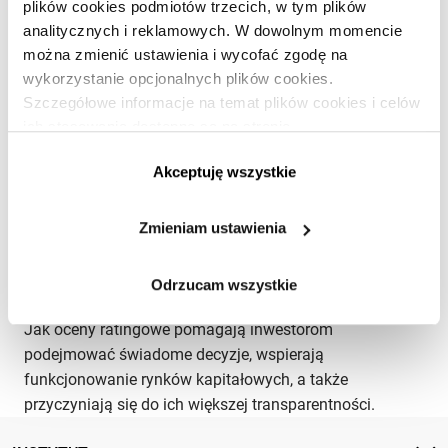
plików cookies podmiotów trzecich, w tym plików
analitycznych i reklamowych. W dowolnym momencie
można zmienić ustawienia i wycofać zgodę na
wykorzystanie opcjonalnych plików cookies.
Szczegółowe informacje na temat plików cookies i celów
ich stosowania dostępne są na stronie
https://www.ican.pl/prywatnosc
Akceptuję wszystkie
Świadectwo wiarygodności
Zmieniam ustawienia
EFEKTYWNOŚĆ I FINANSE
·
RYNKI FINANSOWE
·
ZARZĄDZANIE
FINANSAMI
Odrzucam wszystkie
Marcin Petrykowski
, Paweł Kubisiak
PL
PL
Jak oceny ratingowe pomagają inwestorom
podejmować świadome decyzje, wspierają
funkcjonowanie rynków kapitałowych, a także
przyczyniają się do ich większej transparentności.