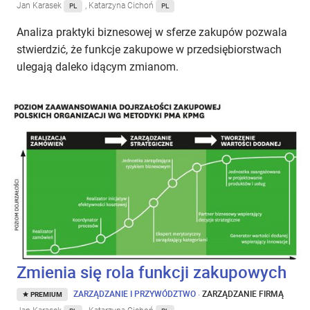
Jan Karasek
, Katarzyna Cichoń
PL
PL
Analiza praktyki biznesowej w sferze zakupów pozwala
stwierdzić, że funkcje zakupowe w przedsiębiorstwach
ulegają daleko idącym zmianom.
Zmienia się rola funkcji zakupowych
ZARZĄDZANIE I PRZYWÓDZTWO
·
ZARZĄDZANIE FIRMĄ
PREMIUM