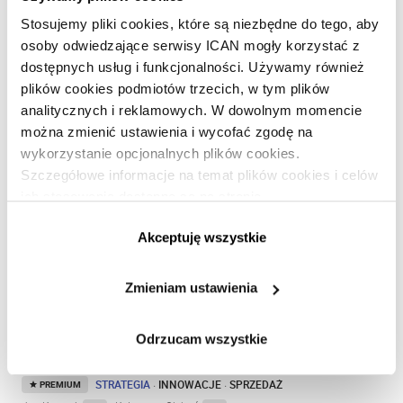
Jan Karasek
, Magda Stawska
PL
PL
Stosujemy pliki cookies, które są niezbędne do tego, aby
Stopa bezrobocia w Polsce ciągle spada. W czerwcu
osoby odwiedzające serwisy ICAN mogły korzystać z
wynosiła 5,9%, co oznacza, że bez pracy pozostawało
dostępnych usług i funkcjonalności. Używamy również
mniej niż milion ludzi. Takiego wyniku nie było od 28 lat.
plików cookies podmiotów trzecich, w tym plików
analitycznych i reklamowych. W dowolnym momencie
można zmienić ustawienia i wycofać zgodę na
wykorzystanie opcjonalnych plików cookies.
Szczegółowe informacje na temat plików cookies i celów
ich stosowania dostępne są na stronie
https://www.ican.pl/prywatnosc
Akceptuję wszystkie
Zmieniam ustawienia
Odrzucam wszystkie
Po nowe pomysły do dostawców
STRATEGIA
·
INNOWACJE
·
SPRZEDAŻ
PREMIUM