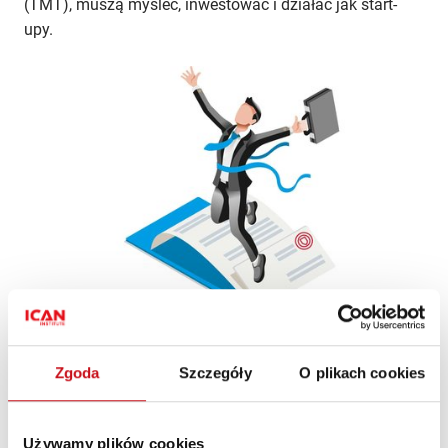
(TMT), muszą myśleć, inwestować i działać jak start-
upy.
Jak przedsiębiorstwa budują
doświadczenia pracowników
Zgoda
Szczegóły
O plikach cookies
PREMIUM
ZARZĄDZANIE I PRZYWÓDZTWO
·
RETENCJA PRACOWNIKOW
·
ROZWÓJ
PRACOWNIKÓW
Używamy plików cookies