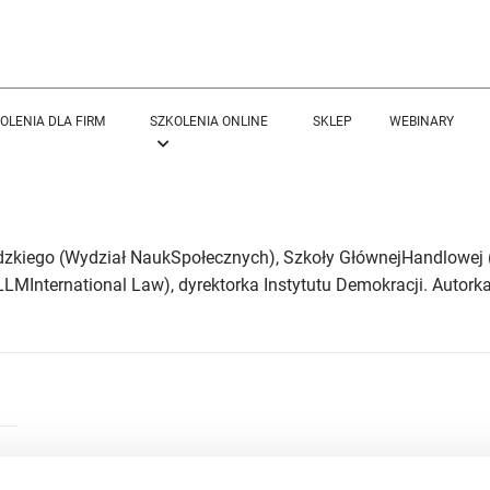
OLENIA DLA FIRM
SZKOLENIA ONLINE
SKLEP
WEBINARY
dzkiego (Wydział NaukSpołecznych), Szkoły GłównejHandlowej
LLMInternational Law), dyrektorka Instytutu Demokracji. Autork
 fraza - - nie została odnaleziona