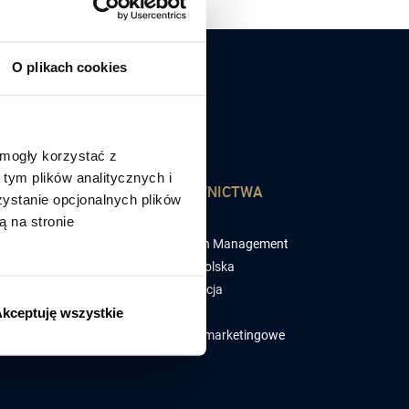
O plikach cookies
 mogły korzystać z
tym plików analitycznych i
OMOC
WYDAWNICTWA
stanie opcjonalnych plików
ą na stronie
 wybrać szkolenie
Blog
omendacje klientów
MIT Sloan Management
ulaminy
Review Polska
DO
Subskrypcja
kceptuję wszystkie
 - Często zadawane
Książki
ania
Badania marketingowe