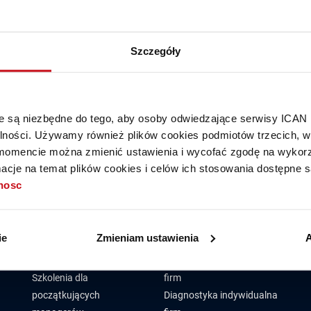
j użyć innych lub bardziej ogólnych słów kluczowych
Szczegóły
óre są niezbędne do tego, aby osoby odwiedzające serwisy ICAN
alności. Używamy również plików cookies podmiotów trzecich, w 
OFERTA
P
mencie można zmienić ustawienia i wycofać zgodę na wykorzy
cje na temat plików cookies i celów ich stosowania dostępne s
Jak
Szkolenia dla właścicieli
Personal Leadership
tnosc
Rek
firm
Academy
Reg
Szkolenia dla kadry
Szkolenia z zarządzania
RO
zarządzającej
sprzedażą
ie
Zmieniam ustawienia
A
FAQ
Szkolenia z zarządzania
Strategic Sales Leadership
pyt
Szkolenia CEO
Szkolenia dedykowane dla
Szkolenia dla
firm
początkujących
Diagnostyka indywidualna