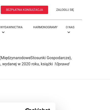
BEZPŁATNA KONSULTACJA
ZALOGUJ SIĘ
WYDAWNICTWA
HARMONOGRAMY
O NAS
 (MiędzynarodoweStosunki Gospodarcze),
a, wydanej w 2020 roku, książki
10prawd