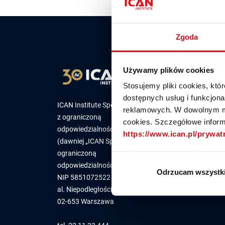
Spróbu
Zgoda
Używamy plików cookies
Stosujemy pliki cookies, kt
dostępnych usług i funkcjon
INSTYTUT
ICAN Institute Spółka
reklamowych. W dowolnym mo
z ograniczoną
cookies. Szczegółowe informa
O nas
odpowiedzialnością
https://www.ican.pl/prywa
Nasi eksperci
(dawniej „ICAN Spółka z
Kariera
ograniczoną
Fundacja
odpowiedzialnością” sp. k.)
Odrzucam wszystk
Kluby
NIP 5851072522
al. Niepodległości 18,
02-653 Warszawa