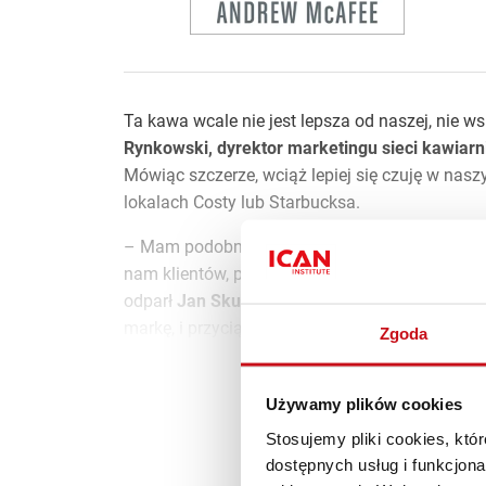
Ta kawa wcale nie jest lepsza od naszej, nie w
Rynkowski, dyrektor marketingu sieci kawia
Mówiąc szczerze, wciąż lepiej się czuję w nasz
lokalach Costy lub Starbucksa.
– Mam podobne wrażenia. Niestety, nasze wynik
nam klientów, przede wszystkim tych młodych, 
odparł
Jan Skutny, prezes i udziałowiec Kaw
markę, i przyciągnąć do naszych kawiarni nast
Zgoda
Zosta
Używamy plików cookies
Stosujemy pliki cookies, kt
dostępnych usług i funkcjon