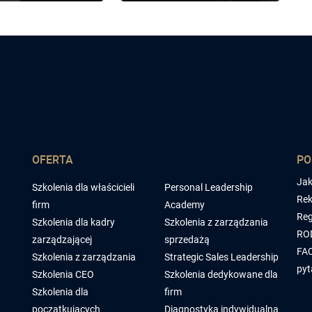
OFERTA
P
Jak
Szkolenia dla właścicieli
Personal Leadership
Rek
firm
Academy
Reg
Szkolenia dla kadry
Szkolenia z zarządzania
RO
zarządzającej
sprzedażą
FAQ
Szkolenia z zarządzania
Strategic Sales Leadership
pyt
Szkolenia CEO
Szkolenia dedykowane dla
Szkolenia dla
firm
początkujących
Diagnostyka indywidualna