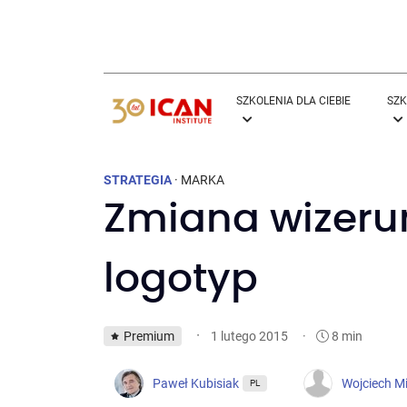
SZKOLENIA DLA CIEBIE
SZK
STRATEGIA
·
MARKA
Zmiana wizerun
logotyp
·
Premium
·
8 min
1 lutego 2015
Paweł Kubisiak
Wojciech M
PL