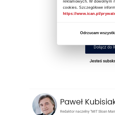
Materiał do
reklamowych. W dowolnym mo
cookies. Szczegółowe informa
subs
https://www.ican.pl/prywa
Dołącz do subskrybentó
Odrzucam wszystk
Dołącz do I
Jesteś subs
Paweł Kubisia
Redaktor naczelny "MIT Sloan Ma