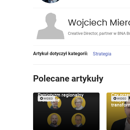
Wojciech Mier
Creative Director, partner w BNA 
Artykuł dotyczył kategorii:
Strategia
Polecane artykuły
Patriotyzm regionalny
Czy przem
w biznesie
wszystki
WIDEO
WIDEO
transfor