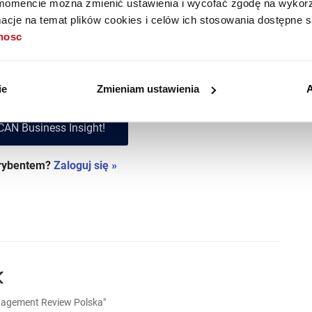
stępny tylko dla
mencie można zmienić ustawienia i wycofać zgodę na wykorzy
cje na temat plików cookies i celów ich stosowania dostępne s
krybentów
tnosc
w i korzystaj z treści
Premium!
ie
Zmieniam ustawienia
A
CAN Business Insight!
krybentem?
Zaloguj się »
k
nagement Review Polska"