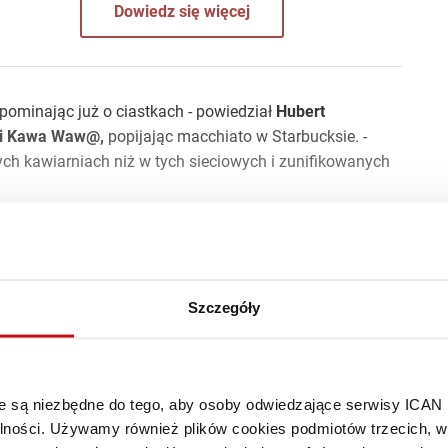
Dowiedz się więcej
spominając już o ciastkach - powiedział
Hubert
rni Kawa Waw@,
popijając macchiato w Starbucksie. -
ych kawiarniach niż w tych sieciowych i zunifikowanych
i sprzedaży pokazują, że właśnie te sieciówki odbierają
którzy najchętniej spędzają czas w gronie znajomych -
a Waw@.
- Musimy odmienić nasz wizerunek i odmłodzić
ępne pokolenie.
Szczegóły
ło 91% artykułu.
óre są niezbędne do tego, aby osoby odwiedzające serwisy ICAN
alności. Używamy również plików cookies podmiotów trzecich, w 