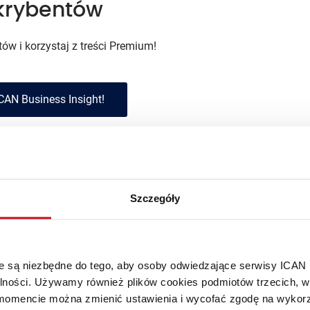
krybentów
w i korzystaj z treści
Premium!
CAN Business Insight!
krybentem?
Zaloguj się »
Szczegóły
f
he Heart Warsaw, europejskiego centrum współpracy korporacji
óre są niezbędne do tego, aby osoby odwiedzające serwisy ICAN
alności. Używamy również plików cookies podmiotów trzecich, w 
mencie można zmienić ustawienia i wycofać zgodę na wykorzy