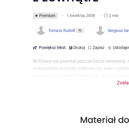
·
Premium
·
2 min
1 kwietnia 2008
Tomasz Rudolf
Sergiusz Sa
PL
Powiększ tekst
Drukuj
Zapisz
Udostępn
W Polsce nie powstał jeszcze bazar innowacji,
nowatorskie pomysły rynkowe czy wręcz gotowe
innowacje z zewnątrz, angażując do tego swoic
Zosta
Materiał do