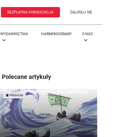
BEZPŁATNA KONSULTACJA
ZALOGUJ SIĘ
WYDAWNICTWA
HARMONOGRAMY
O NAS
Polecane artykuły
Czy istnieje alternatywa dla rywalizacji
cenowej?
PREMIUM