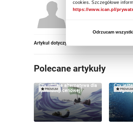
cookies. Szczegółowe informa
https://www.ican.pl/prywa
Sergiusz Sawi
Współzałożyciel firmy doradczej 
Odrzucam wszystk
Artykuł dotyczył kategorii:
Zarządzanie
Polecane artykuły
Czy istnieje alternatywa dla
Czy jest
rywalizacji cenowej?
integracj
PREMIUM
PREMIU