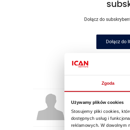
subs
Dołącz do subskrybentó
Dołącz do I
Jesteś subs
Zgoda
Tomasz Rudol
Używamy plików cookies
Prezes D-RAFT SA i współtwórca T
Stosujemy pliki cookies, kt
i start-upów.
dostępnych usług i funkcjon
reklamowych. W dowolnym mo