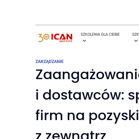
SZKOLENIA DLA CIEBIE
SZK
ZARZĄDZANIE
Zaangażowanie
i dostawców: s
firm na pozysk
z zewnątrz