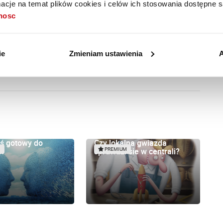
cje na temat plików cookies i celów ich stosowania dostępne s
tnosc
n
INNOVATIKA.
ie
Zmieniam ustawienia
A
eś gotowy do
Czy lokalna gwiazda
i?
sprawdzi sie w centrali?
M
PREMIUM