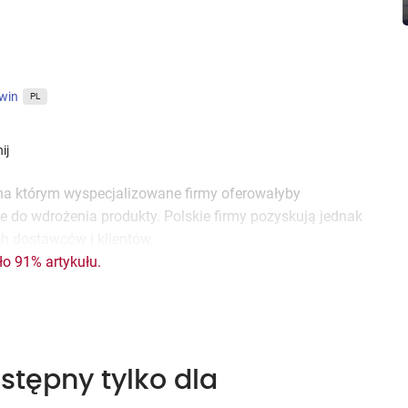
win
PL
ij
 na którym wyspecjalizowane firmy oferowałyby
 do wdrożenia produkty. Polskie firmy pozyskują jednak
h dostawców i klientów.
ło 91% artykułu.
stępny tylko dla