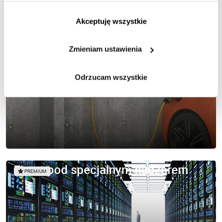
https://www.ican.pl/prywatnosc
Akceptuję wszystkie
Ekologiczny transport
PREMIUM
Zmieniam ustawienia
Odrzucam wszystkie
Firma pod specjalnym nadzorem
PREMIUM