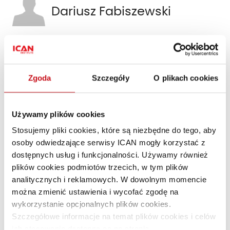
Dariusz Fabiszewski
Artykuł dotyczył kategorii:
Technologie
Zgoda
Szczegóły
O plikach cookies
Polecane artykuły
Używamy plików cookies
Ekologiczna flota samochodowa
Stosujemy pliki cookies, które są niezbędne do tego, aby
PREMIUM
osoby odwiedzające serwisy ICAN mogły korzystać z
dostępnych usług i funkcjonalności. Używamy również
plików cookies podmiotów trzecich, w tym plików
analitycznych i reklamowych. W dowolnym momencie
można zmienić ustawienia i wycofać zgodę na
wykorzystanie opcjonalnych plików cookies.
Szczegółowe informacje na temat plików cookies i celów
ich stosowania dostępne są na stronie