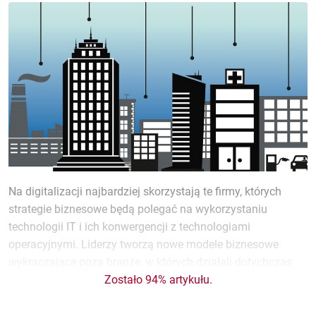
Na digitalizacji najbardziej skorzystają te firmy, których
strategie biznesowe będą polegać na wykorzystaniu
technologii IT i ich konwergencji z technologiami
operacyjnymi. Liderzy tworzą nowe modele biznesowe
wykraczające poza branże, w których działali dotychczas.
Zostało 94% artykułu.