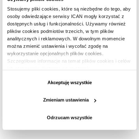
Stosujemy pliki cookies, które są niezbędne do tego, aby
osoby odwiedzające serwisy ICAN mogły korzystać z
Artykuł dotyczył kategorii:
dostępnych usług i funkcjonalności. Używamy również
Zarządzanie
plików cookies podmiotów trzecich, w tym plików
analitycznych i reklamowych. W dowolnym momencie
można zmienić ustawienia i wycofać zgodę na
Polecane artykuły
wykorzystanie opcjonalnych plików cookies.
Szczegółowe informacje na temat plików cookies i celów
ich stosowania dostępne są na stronie
Najbogatsze osoby szukają nowych
PREMIUM
https://www.ican.pl/prywatnosc
możliwości inwestycyjnych
Akceptuję wszystkie
Zmieniam ustawienia
Odrzucam wszystkie