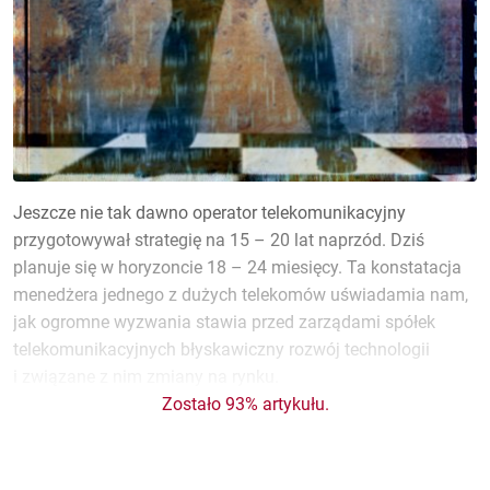
Jeszcze nie tak dawno operator telekomunikacyjny
przygotowywał strategię na 15 – 20 lat naprzód. Dziś
planuje się w horyzoncie 18 – 24 miesięcy. Ta konstatacja
menedżera jednego z dużych telekomów uświadamia nam,
jak ogromne wyzwania stawia przed zarządami spółek
telekomunikacyjnych błyskawiczny rozwój technologii
i związane z nim zmiany na rynku.
Zostało 93% artykułu.