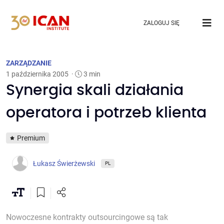
ZALOGUJ SIĘ
ZARZĄDZANIE
1 października 2005
·
3 min
Synergia skali działania
operatora i potrzeb klienta
Premium
Łukasz Świerżewski
PL
Nowoczesne kontrakty outsourcingowe są tak