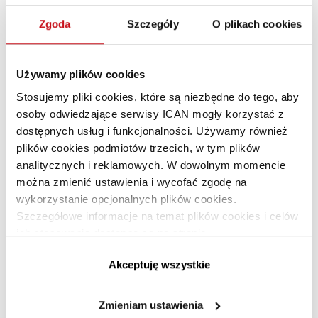
masowym?
Zgoda
Szczegóły
O plikach cookies
Używamy plików cookies
Stosujemy pliki cookies, które są niezbędne do tego, aby
osoby odwiedzające serwisy ICAN mogły korzystać z
dostępnych usług i funkcjonalności. Używamy również
plików cookies podmiotów trzecich, w tym plików
Image not found
analitycznych i reklamowych. W dowolnym momencie
można zmienić ustawienia i wycofać zgodę na
Jak stworzyć atrakcyjne miejsce
wykorzystanie opcjonalnych plików cookies.
pracy?
Szczegółowe informacje na temat plików cookies i celów
ich stosowania dostępne są na stronie
https://www.ican.pl/prywatnosc
Akceptuję wszystkie
Zmieniam ustawienia