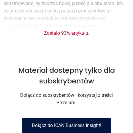
konstruowane, by tworzyć nową jakość dla obu stron. Ich
celem jest realizacja takich potrzeb producentów jak
stworzenie sieci dystrybucji na nowym rynku czy
zaproponowanie klientowi nowych towarów.
Zostało 93% artykułu.
Materiał dostępny tylko dla
subskrybentów
Dołącz do subskrybentów i korzystaj z treści
Premium!
Dołącz do ICAN Business Insight!