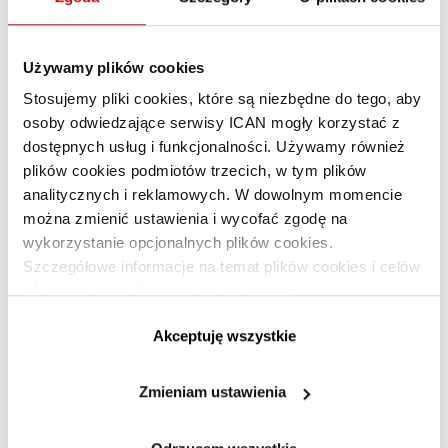
Używamy plików cookies
Stosujemy pliki cookies, które są niezbędne do tego, aby
osoby odwiedzające serwisy ICAN mogły korzystać z
dostępnych usług i funkcjonalności. Używamy również
plików cookies podmiotów trzecich, w tym plików
analitycznych i reklamowych. W dowolnym momencie
Czy potrzebujemy gwiazdy? -
można zmienić ustawienia i wycofać zgodę na
PREMIUM
wykorzystanie opcjonalnych plików cookies.
KOMENTARZ 2
Szczegółowe informacje na temat plików cookies i celów
ich stosowania dostępne są na stronie
https://www.ican.pl/prywatnosc
Akceptuję wszystkie
Zmieniam ustawienia