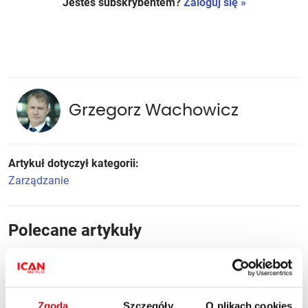
Jesteś subskrybentem?
Zaloguj się »
Grzegorz Wachowicz
Artykuł dotyczył kategorii:
Zarządzanie
Polecane artykuły
Czy potrzebujemy gwiazdy?
PREMIUM
Zgoda
Szczegóły
O plikach cookies