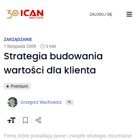
ZALOGUJ SIĘ
ZARZĄDZANIE
1 listopada 2009
·
3 min
Strategia budowania
wartości dla klienta
Premium
Grzegorz Wachowicz
PL
Firmy, które posiadają jasne i zwięzłe strategie, rozumiane