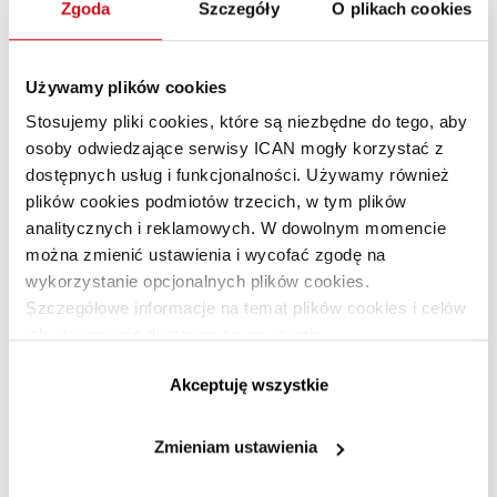
Zgoda
Szczegóły
O plikach cookies
Katarzyna Piłat
Używamy plików cookies
Stosujemy pliki cookies, które są niezbędne do tego, aby
osoby odwiedzające serwisy ICAN mogły korzystać z
dostępnych usług i funkcjonalności. Używamy również
Bogumił Kamiński
plików cookies podmiotów trzecich, w tym plików
analitycznych i reklamowych. W dowolnym momencie
można zmienić ustawienia i wycofać zgodę na
wykorzystanie opcjonalnych plików cookies.
Artykuł dotyczył kategorii:
Szczegółowe informacje na temat plików cookies i celów
Zarządzanie
ich stosowania dostępne są na stronie
https://www.ican.pl/prywatnosc
Akceptuję wszystkie
Polecane artykuły
Zmieniam ustawienia
Jak skutecznie ustrzec się przed
PREMIUM