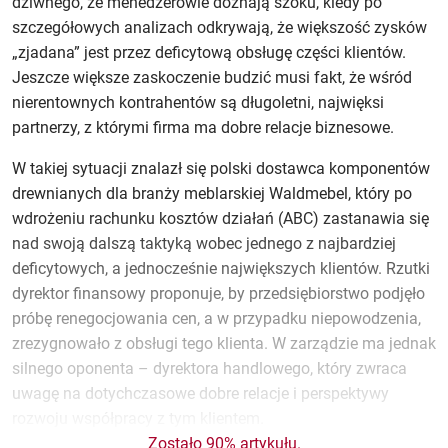
dziwnego, że menedżerowie doznają szoku, kiedy po
szczegółowych analizach odkrywają, że większość zysków
„zjadana” jest przez deficytową obsługę części klientów.
Jeszcze większe zaskoczenie budzić musi fakt, że wśród
nierentownych kontrahentów są długoletni, najwięksi
partnerzy, z którymi firma ma dobre relacje biznesowe.
W takiej sytuacji znalazł się polski dostawca komponentów
drewnianych dla branży meblarskiej Waldmebel, który po
wdrożeniu rachunku kosztów działań (ABC) zastanawia się
nad swoją dalszą taktyką wobec jednego z najbardziej
deficytowych, a jednocześnie największych klientów. Rzutki
dyrektor finansowy proponuje, by przedsiębiorstwo podjęło
próbę renegocjowania cen, a w przypadku niepowodzenia,
zrezygnowało z obsługi tego klienta. W zarządzie ma jednak
silnego oponenta – dyrektora handlowego, który zwraca
uwagę na dotychczasowe dobre relacje i perspektywy
rozwoju współpracy z tym klientem.
Zostało 90% artykułu.