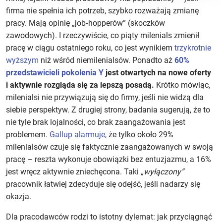
firma nie spełnia ich potrzeb, szybko rozważają zmianę
pracy. Mają opinię „job‑hopperów” (skoczków
zawodowych). I rzeczywiście, co piąty milenials zmienił
pracę w ciągu ostatniego roku, co jest wynikiem
trzykrotnie
wyższym
niż wśród niemilenialsów. Ponadto aż
60%
przedstawicieli pokolenia Y
jest otwartych na nowe oferty
i aktywnie rozgląda się za lepszą posadą.
Krótko mówiąc,
milenialsi nie przywiązują się do firmy, jeśli nie widzą dla
siebie perspektyw. Z drugiej strony, badania sugerują, że to
nie tyle brak lojalności, co brak zaangażowania jest
problemem.
Gallup alarmuje
, że tylko około 29%
milenialsów czuje się faktycznie zaangażowanych w swoją
pracę – reszta wykonuje obowiązki bez entuzjazmu, a 16%
jest wręcz aktywnie zniechęcona. Taki
„wyłączony”
pracownik łatwiej zdecyduje się odejść, jeśli nadarzy się
okazja.
Dla pracodawców rodzi to istotny dylemat: jak przyciągnąć