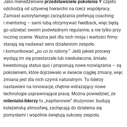
Jako menedżerowie
przedstawiciele pokolenia Y
często
odchodzą od sztywnej hierarchii na rzecz współpracy.
Zamiast autorytarnego zarządzania preferują coaching
i mentoring – sami lubą otrzymywać feedback, więc będą
go udzielać swoim podwładnym regularnie, a nie tylko przy
rocznej ocenie. Ważna jest dla nich misja i wartości firmy:
starają się nadawać sens działaniom zespołu
i komunikować
„po co to robimy”
. Jeśli jakieś procesy
wydają im się przestarzałe lub nieskuteczne, śmiało
kwestionują status quo i proponują nowe rozwiązania – są
pokoleniem, które dojrzewało w świecie ciągłej zmiany, więc
zmiana jest dla nich czymś naturalnym. To liderzy
nastawieni na innowacje, chętnie wdrażający nowe
technologie usprawniające pracę. Można powiedzieć, że
milenialsi‑liderzy
to „kapitanowie” drużynowi: budują
koleżeńską atmosferę, zachęcają do dzielenia się
pomysłami i wspólnie świętują sukcesy zespołu.