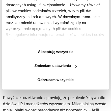
elastyczne godziny pracy, możliwość pracy zdalnej i ogólnie
dostępnych usług i funkcjonalności. Używamy również
kulturę organizacyjną, która szanuje ich czas wolny.
plików cookies podmiotów trzecich, w tym plików
Wellbeing psychiczny i fizyczny jest dla nich bardzo istotny,
analitycznych i reklamowych. W dowolnym momencie
dlatego zwracają uwagę na to, czy firma np. wspiera zdrowy
można zmienić ustawienia i wycofać zgodę na
tryb życia, oferuje urlopy zdrowotne czy programy wsparcia
wykorzystanie opcjonalnych plików cookies.
psychologicznego. W miejscu pracy preferują atmosferę
Szczegółowe informacje na temat plików cookies i celów
otwartości i szacunku, w której można być sobą.
Milenialsi
ich stosowania dostępne są na stronie
nie akceptują tradycyjnych, sztywnych metod zarządzania
https://www.ican.pl/prywatnosc
Akceptuję wszystkie
i
prędzej odejdą z pracy
, niż podporządkują się “starym”
zasadom
. Najlepsi pracodawcy już to zrozumieli
i dostosowują warunki zatrudnienia do oczekiwań
Zmieniam ustawienia
młodszych pracowników.
Odrzucam wszystkie
Milenialsi – wyzwanie dla HR?
Powyższe oczekiwania sprawiają, że pokolenie Y bywa dla
działów HR i menedżerów wyzwaniem. Milenialsi są często
mniej lojalni wobec pracodawcy niż poprzednicy – jeśli