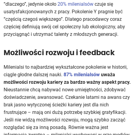
“dlaczego”, jedynie około
20% milenialsów
czuje się
usatysfakcjonowanych z pracy. Pokolenie Y pragnie być
“częścią czegoś większego”. Dlatego pracodawcy coraz
częściej definiują swój cel społeczny lub ekologiczny, aby
przyciągnąć i utrzymać talenty z młodszych generacji.
Możliwości rozwoju i feedback
Milenialsi to najbardziej wykształcone pokolenie w historii,
ciągle głodne dalszej nauki.
87% milenialsów
uważa
możliwości rozwoju kariery za bardzo ważny aspekt pracy.
Nieustannie chcą nabywać nowe umiejętności, zdobywać
doświadczenie, awansować. Czekanie latami na awans czy
brak jasno wytyczonej ścieżki kariery jest dla nich
frustrujące – mają oni dużą potrzebę szybkiej gratyfikacji.
Jeśli nie widzą możliwości rozwoju, mogą szybko zacząć
rozglądać się za inną posadą. Równie ważna jest
informacja zwrotna – milenialsi wychowani w erze mediów