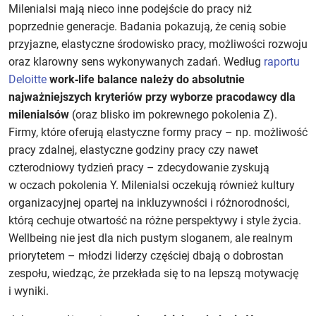
Milenialsi mają nieco inne podejście do pracy niż
poprzednie generacje. Badania pokazują, że cenią sobie
przyjazne, elastyczne środowisko pracy, możliwości rozwoju
oraz klarowny sens wykonywanych zadań. Według
raportu
Deloitte
work‑life balance należy do absolutnie
najważniejszych kryteriów przy wyborze pracodawcy dla
milenialsów
(oraz blisko im pokrewnego pokolenia Z).
Firmy, które oferują elastyczne formy pracy – np. możliwość
pracy zdalnej, elastyczne godziny pracy czy nawet
czterodniowy tydzień pracy – zdecydowanie zyskują
w oczach pokolenia Y. Milenialsi oczekują również kultury
organizacyjnej opartej na inkluzywności i różnorodności,
którą cechuje otwartość na różne perspektywy i style życia.
Wellbeing nie jest dla nich pustym sloganem, ale realnym
priorytetem – młodzi liderzy częściej dbają o dobrostan
zespołu, wiedząc, że przekłada się to na lepszą motywację
i wyniki.