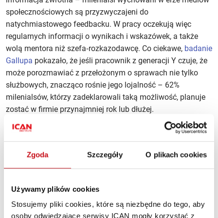
społecznościowych są przyzwyczajeni do
natychmiastowego feedbacku. W pracy oczekują więc
regularnych informacji o wynikach i wskazówek, a także
wolą mentora niż szefa‑rozkazodawcę. Co ciekawe,
badanie
Gallupa
pokazało, że jeśli pracownik z generacji Y czuje, że
może porozmawiać z przełożonym o sprawach nie tylko
służbowych, znacząco rośnie jego lojalność – 62%
milenialsów, którzy zadeklarowali taką możliwość, planuje
zostać w firmie przynajmniej rok lub dłużej.
Work‑life balance i elastyczność
Zgoda
Szczegóły
O plikach cookies
Równowaga między pracą a życiem osobistym to dla
generacji Y wartość fundamentalna. Wielu widziało swoich
rodziców (często workaholiców z pokolenia X)
Używamy plików cookies
zmagających się z brakiem czasu dla rodziny – a oni
Stosujemy pliki cookies, które są niezbędne do tego, aby
zdecydowanie nie chcą powtarzać tego schematu. Cenią
osoby odwiedzające serwisy ICAN mogły korzystać z