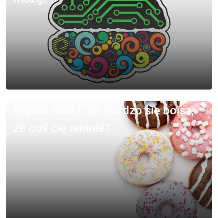
Klątwa Blitza: jak bardzo się boisz,
że coś cię ominie?