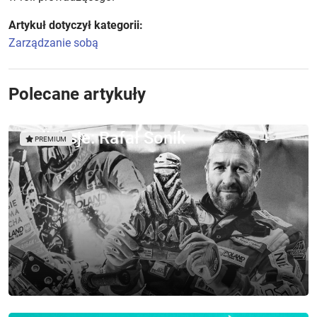
Artykuł dotyczył kategorii:
Zarządzanie sobą
Polecane artykuły
Refleksje: Rafał Sonik
PREMIUM