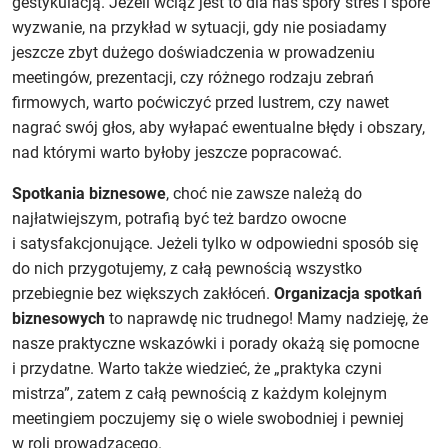
gestykulacją. Jeżeli wciąż jest to dla nas spory stres i spore
wyzwanie, na przykład w sytuacji, gdy nie posiadamy
jeszcze zbyt dużego doświadczenia w prowadzeniu
meetingów, prezentacji, czy różnego rodzaju zebrań
firmowych, warto poćwiczyć przed lustrem, czy nawet
nagrać swój głos, aby wyłapać ewentualne błędy i obszary,
nad którymi warto byłoby jeszcze popracować.
Spotkania biznesowe
, choć nie zawsze należą do
najłatwiejszym, potrafią być też bardzo owocne
i satysfakcjonujące. Jeżeli tylko w odpowiedni sposób się
do nich przygotujemy, z całą pewnością wszystko
przebiegnie bez większych zakłóceń.
Organizacja spotkań
biznesowych
to naprawdę nic trudnego! Mamy nadzieję, że
nasze praktyczne wskazówki i porady okażą się pomocne
i przydatne. Warto także wiedzieć, że „praktyka czyni
mistrza”, zatem z całą pewnością z każdym kolejnym
meetingiem poczujemy się o wiele swobodniej i pewniej
w roli prowadzącego.