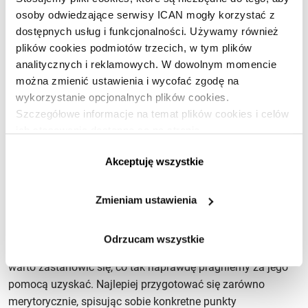
informacji, ale także na wzajemny dialog, burzę mózgów,
osoby odwiedzające serwisy ICAN mogły korzystać z
czy zadawanie pytań. Dobrym pomysłem może być także
dostępnych usług i funkcjonalności. Używamy również
przygotowanie prezentacji multimedialnej, co z całą
plików cookies podmiotów trzecich, w tym plików
pewnością bardziej zaciekawi i zaktywizuje uczestników, niż
analitycznych i reklamowych. W dowolnym momencie
tylko słowo mówione.
Organizowanie spotkań biznesowych
można zmienić ustawienia i wycofać zgodę na
wykorzystanie opcjonalnych plików cookies.
wymaga pewnej dawki kreatywności, aby zainteresować
Szczegółowe informacje na temat plików cookies i celów
słuchacza i zyskać jego 100% uwagę.
ich stosowania dostępne są na stronie
https://www.ican.pl/prywatnosc
Jak przygotować spotkanie
Akceptuję wszystkie
biznesowe?
Zmieniam ustawienia
Na czym polega spotkanie biznesowe?
To profesjonalny
meeting, prowadzony w określonym, konkretnym kierunku.
Odrzucam wszystkie
Dobre
spotkanie biznesowe
powinno mieć ustalony cel –
warto zastanowić się, co tak naprawdę pragniemy za jego
pomocą uzyskać. Najlepiej przygotować się zarówno
merytorycznie, spisując sobie konkretne punkty