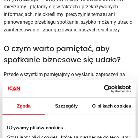
mieszamy i plątamy się w faktach i przekazywanych
informacjach, nie określimy precyzyjnie tematu ani
planowanego przebiegu spotkania, szybko możemy utracić
zainteresowanie i zaangażowanie naszych słuchaczy.
O czym warto pamiętać, aby
spotkanie biznesowe się udało?
Przede wszystkim pamiętajmy o wysłaniu zaproszeń na
spotkanie z odpowiednim (najlepiej tygodniowym, czy
nawet dwutygodniowym) wyprzedzeniem. Jeżeli spotkanie
jest dłuższe, starajmy się organizować przynajmniej krótkie
przerwy, które pomogą nam na złapanie oddechu,
Zgoda
Szczegóły
O plikach cookies
a uczestnikom na wzajemną interakcję, pójście po coś do
picia, czy przewietrzenie się. Stwórzmy otwartą, pełną
Używamy plików cookies
zaufania przestrzeń, w której będzie miejsce nie tylko na
nasz monolog i przekazanie przygotowanych przez nas
Stosujemy pliki cookies, które są niezbędne do tego, aby