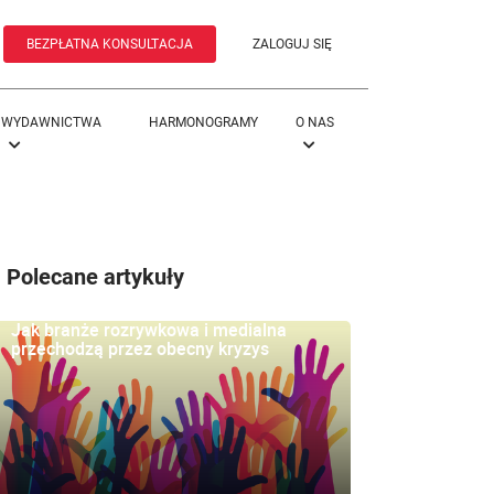
BEZPŁATNA KONSULTACJA
ZALOGUJ SIĘ
WYDAWNICTWA
HARMONOGRAMY
O NAS
Polecane artykuły
Jak branże rozrywkowa i medialna
przechodzą przez obecny kryzys