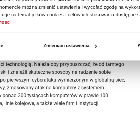
tyczna – również i internet może cierpieć na
blackout
.
mencie można zmienić ustawienia i wycofać zgodę na wykorzy
ki już się zdarzały. Pierwszym z nich była awaria sieci
cje na temat plików cookies i celów ich stosowania dostępne s
terowy stworzony przez amerykańskiego programistę
tnosc
atak był na tyle udany, że na tydzień zablokował
tanowiło około 10% wszystkich maszyn działających
ie
Zmieniam ustawienia
A
względu, że systemy komputerowe połączone za pomocą
ści technologią. Należałoby przypuszczać, że od tamtego
i i znaleźli skuteczne sposoby na radzenie sobie
 po pierwszym cyberataku wymierzonym w globalną sieć,
owy, zmasowany atak na komputery z systemem
w ponad 300 tysiącach komputerów w prawie 100
linie kolejowe, a także wiele firm i instytucji