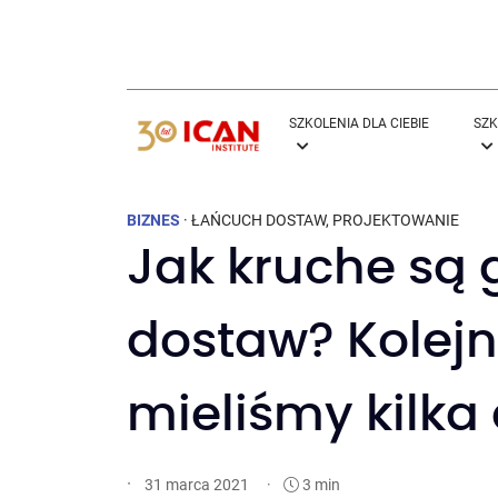
SZKOLENIA DLA CIEBIE
SZK
BIZNES
·
ŁAŃCUCH DOSTAW
,
PROJEKTOWANIE
Jak kruche są 
dostaw? Kolejn
mieliśmy kilka
·
·
3 min
31 marca 2021