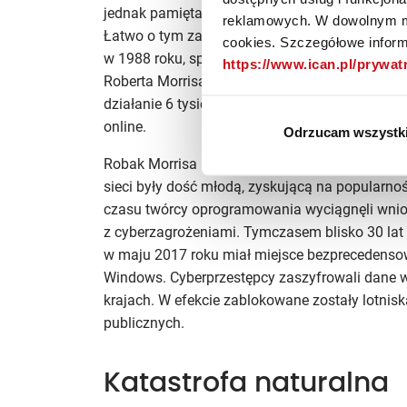
jednak pamiętać, że – podobnie jak sieć energe
reklamowych. W dowolnym mo
Łatwo o tym zapominamy, a jednak takie przypad
cookies. Szczegółowe informa
w 1988 roku, spowodowana przez wirus kompu
https://www.ican.pl/prywa
Roberta Morrisa. Ten, jeden z pierwszych, cyber
działanie 6 tysięcy komputerów, co wówczas s
online.
Odrzucam wszystk
Robak Morrisa był skuteczny głównie z tego 
sieci były dość młodą, zyskującą na popularno
czasu twórcy oprogramowania wyciągnęli wniosk
z cyberzagrożeniami. Tymczasem blisko 30 lat
w maju 2017 roku miał miejsce bezprecedens
Windows. Cyberprzestępcy zaszyfrowali dane 
krajach. W efekcie zablokowane zostały lotniska, 
publicznych.
Katastrofa naturalna