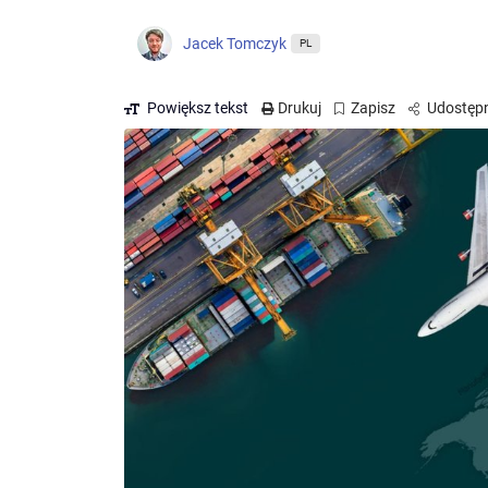
Jacek Tomczyk
PL
Powiększ tekst
Drukuj
Zapisz
Udostępn