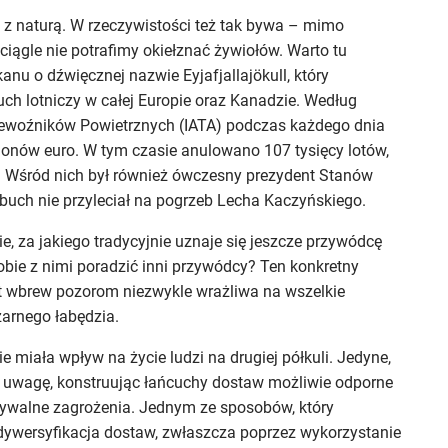
 z naturą. W rzeczywistości też tak bywa – mimo
 ciągle nie potrafimy okiełznać żywiołów. Warto tu
nu o dźwięcznej nazwie Eyjafjallajökull, który
uch lotniczy w całej Europie oraz Kanadzie. Według
woźników Powietrznych (IATA) podczas każdego dnia
ilionów euro. W tym czasie anulowano 107 tysięcy lotów,
. Wśród nich był również ówczesny prezydent Stanów
buch nie przyleciał na pogrzeb Lecha Kaczyńskiego.
e, za jakiego tradycyjnie uznaje się jeszcze przywódcę
sobie z nimi poradzić inni przywódcy? Ten konkretny
t wbrew pozorom niezwykle wrażliwa na wszelkie
zarnego łabędzia.
ie miała wpływ na życie ludzi na drugiej półkuli. Jedyne,
d uwagę, konstruując łańcuchy dostaw możliwie odporne
dywalne zagrożenia. Jednym ze sposobów, który
t dywersyfikacja dostaw, zwłaszcza poprzez wykorzystanie