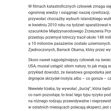
W filmach katastroficznych człowiek zmaga się
ogromnej wiedzy i osiągnięć naszej cywilizacji,
przywołać chociażby wybuch islandzkiego wulka
w kwietniu 2010 roku na tydzień sparaliżował r
szacunków Międzynarodowego Zrzeszenia Prze
przestoju przemysł lotniczy tracił około 148 m
a 10 milionów pasażerów zostało uziemionych
Zjednoczonych, Barrack Obama, który przez wy
Skoro nawet najpotężniejszy człowiek na świeci
USA, musiał ustąpić siłom natury, to jak mają 
przykład dowodzi, że światowa gospodarka jes
drgnięcie skrzydeł motyla albo – co gorsze – c
Niewiele trzeba, by wywołać „burzę”, która będz
co nam pozostaje, to brać tego typu ryzyko po
na różnego rodzaju przewidywalne i nieprzewi
w ostatnich miesiącach polecają eksperci, jes