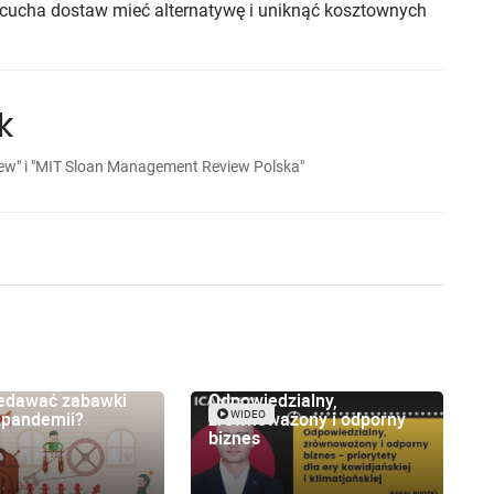
ńcucha dostaw mieć alternatywę i uniknąć kosztownych
k
w" i "MIT Sloan Management Review Polska"
zedawać zabawki
Odpowiedzialny,
 pandemii?
zrównoważony i odporny
WIDEO
biznes