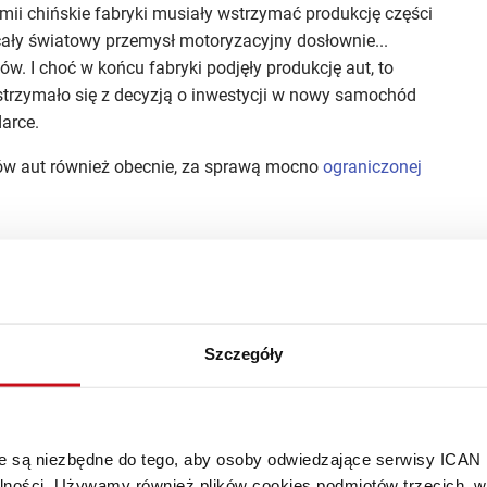
mii chińskie fabryki musiały wstrzymać produkcję części
ały światowy przemysł motoryzacyjny dosłownie...
. I choć w końcu fabryki podjęły produkcję aut, to
trzymało się z decyzją o inwestycji w nowy samochód
arce.
ów aut również obecnie, za sprawą mocno
ograniczonej
działać internet?
demii, wyglądałaby światowa gospodarka bez
elektronicznych, e‑maili i komunikatorów. Nowe
Szczegóły
lobalnej zarazy nie są aż tak dramatyczne i pozwalają
t jeśli nie wszyscy za nią przepadamy.
 naszego świata. Obecnie bez szybkiego przesyłania
óre są niezbędne do tego, aby osoby odwiedzające serwisy ICAN
brazić funkcjonowanie jakichkolwiek organizacji. Warto
alności. Używamy również plików cookies podmiotów trzecich, w 