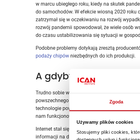
w marcu ubiegłego roku, kiedy na skutek pande
do samochodów. W efekcie wiosną 2020 roku c
zatrzymał się w oczekiwaniu na rozwój wypadków
rozwój pandemii spowodował, że wiele osób ws
do czasu ustabilizowania się sytuacji w gospod
Podobne problemy dotykają zresztą producent
podaży chipów
niezbędnych do ich produkcji.
A gdyby dziś przestał 
Trudno sobie wyobrazić, jak dziś, po roku pan
powszechnego dostępu do internetu, płatności 
Zgoda
technologie powodują, że ekonomiczne skutki g
nam funkcjonować w „nowej normalności”, nawe
Używamy plików cookies
Internet stał się absolutnie niezbędną częścią
Stosujemy pliki cookies, kt
informacji na duże odległości trudno sobie wyo
dostępnych usług i funkcjon