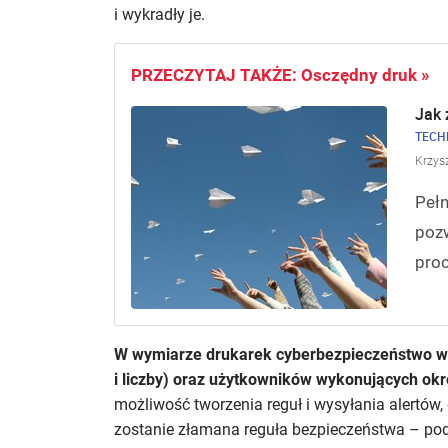
i wykradły je.
PRZECZYTAJ TAKŻE: Osczędny druk »
Jak 
TECH
Krzys
Pełn
pozw
proc
W wymiarze drukarek cyberbezpieczeństwo w 
i liczby) oraz użytkowników wykonujących okr
możliwość tworzenia reguł i wysyłania alertów,
zostanie złamana reguła bezpieczeństwa – podk