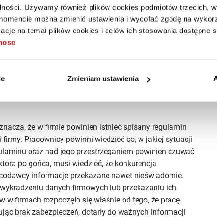
zetwarzane przez uprawnione osoby, według określonych
alności. Używamy również plików cookies podmiotów trzecich, w 
 akta osobowe leżą na biurku pracownika działu kadr lub
mencie można zmienić ustawienia i wycofać zgodę na wykorzy
y na chwilę, pozostając zalogowany w systemie
cje na temat plików cookies i celów ich stosowania dostępne s
tnosc
 dokumenty np. w trakcie rekrutacji są drukowane na
innych użytkowników, zaś odbiór wydruków z podajnika
ie
Zmieniam ustawienia
A
 również mieć ustawionego automatycznego dostępu do
 gdy wydruk zleca urządzenie inne niż drukarka i raczej
znacza, że w firmie powinien istnieć spisany regulamin
firmy. Pracownicy powinni wiedzieć co, w jakiej sytuacji
laminu oraz nad jego przestrzeganiem powinien czuwać
ktora po gońca, musi wiedzieć, że konkurencja
acodawcy informacje przekazane nawet nieświadomie.
 wykradzeniu danych firmowych lub przekazaniu ich
ków w firmach rozpoczęło się właśnie od tego, że pracę
ując brak zabezpieczeń, dotarły do ważnych informacji