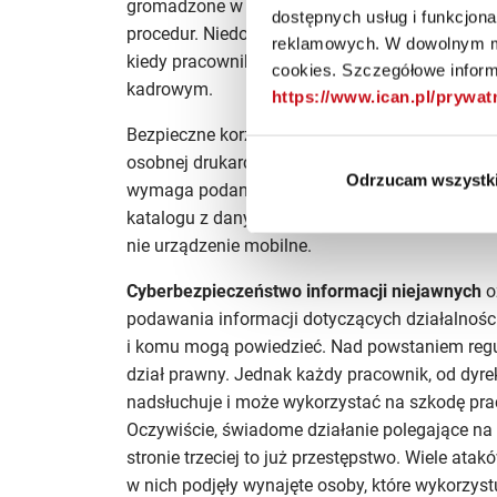
gromadzone w bazie zgłoszonej do GIODO i pr
dostępnych usług i funkcjon
procedur. Niedopuszczalna jest sytuacja, kiedy
reklamowych. W dowolnym mo
kiedy pracownik odchodzi od stanowiska choćb
cookies. Szczegółowe informa
kadrowym.
https://www.ican.pl/prywa
Bezpieczne korzystanie z drukarek oznacza, że
osobnej drukarce, która jest zablokowana dla 
Odrzucam wszystk
wymaga podania hasła. Drukarka nie powinna
katalogu z danymi osobowymi. Bezpiecznej jest,
nie urządzenie mobilne.
Cyberbezpieczeństwo informacji niejawnych
o
podawania informacji dotyczących działalności 
i komu mogą powiedzieć. Nad powstaniem regu
dział prawny. Jednak każdy pracownik, od dyre
nadsłuchuje i może wykorzystać na szkodę pr
Oczywiście, świadome działanie polegające na
stronie trzeciej to już przestępstwo. Wiele ata
w nich podjęły wynajęte osoby, które wykorzyst