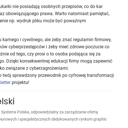
karki nie posiadają osobnych przepisów, co do kar
raz obowiązującego prawa. Warto natomiast pamiętać,
zenie np. wydruk pliku może być poważnym
u karnego i cywilnego, ale żeby znać regulamin firmowy,
w cyberprzestępców i żeby mieć zdrowe poczucie co
eżnie od tego, czy prosi o to osoba podająca się za
nego. Dzięki konsekwentnej edukacji firmy mogą zapewnić
yko związane z cyberzagrożeniami.
 twój sprawdzony przewodnik po cyfrowej transformacji
letter
projektu!
lski
Systems Polska, odpowiedzialny za zarządzanie ofertą
iurowych i specjalistycznych dedykowanych rynkom graphic