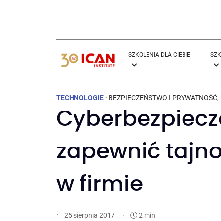
SZKOLENIA DLA CIEBIE
SZK
TECHNOLOGIE
·
BEZPIECZEŃSTWO I PRYWATNOŚĆ
,
Cyberbezpiecze
zapewnić tajn
w firmie
·
·
2 min
25 sierpnia 2017