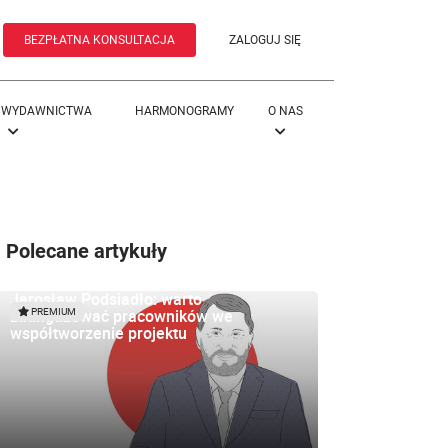
BEZPŁATNA KONSULTACJA
ZALOGUJ SIĘ
WYDAWNICTWA
HARMONOGRAMY
O NAS
Polecane artykuły
Jarosław Podsiadło: warto
zaangażować pracowników we
PREMIUM
współtworzenie projektu