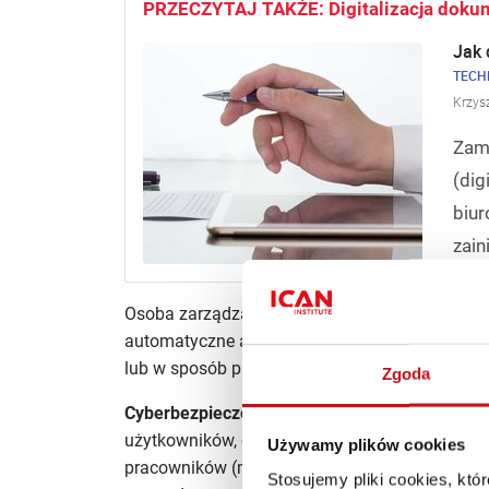
PRZECZYTAJ TAKŻE: Digitalizacja doku
Jak 
TECH
Krzys
Zam
(dig
biu
zain
Osoba zarządzająca drukarkami powinna prowadz
automatyczne alerty), aby zmniejszyć ryzyko k
lub w sposób przekraczający posiadane uprawn
Zgoda
Cyberbezpieczeństwo w wymiarze danych os
użytkowników, co do wagi danych osobowych w 
Używamy plików cookies
pracowników (m.in. imię, nazwisko, stanowisk
Stosujemy pliki cookies, kt