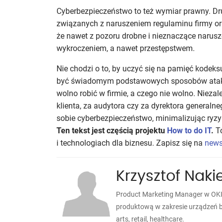
Cyberbezpieczeństwo to też wymiar prawny. Dru
związanych z naruszeniem regulaminu firmy o
że nawet z pozoru drobne i nieznaczące narus
wykroczeniem, a nawet przestępstwem.
Nie chodzi o to, by uczyć się na pamięć kodeks
być świadomym podstawowych sposobów atakó
wolno robić w firmie, a czego nie wolno. Niezal
klienta, za audytora czy za dyrektora general
sobie cyberbezpieczeństwo, minimalizując ryz
Ten tekst jest częścią projektu
How to do IT
.
To
i technologiach dla biznesu. Zapisz się na
news
Krzysztof Nakie
Product Marketing Manager w OKI 
produktową w zakresie urządzeń b
arts, retail, healthcare.