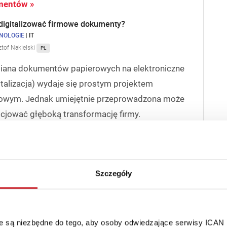
mentów »
digitalizować firmowe dokumenty?
NOLOGIE
|
IT
ztof Nakielski
PL
iana dokumentów papierowych na elektroniczne
italizacja) wydaje się prostym projektem
rowym. Jednak umiejętnie przeprowadzona może
icjować głęboką transformację firmy.
ić bieżące aktualizacje i przeglądać logi (ew. ustawić
orzystania z urządzenia poprzez osoby nieuprawnione
ienia – dodaje.
Szczegóły
obowych
oznacza budowanie świadomości
działalności bieżącej firmy. Dane osobowe
o, staż pracy, doświadczenie zawodowe) powinny być
óre są niezbędne do tego, aby osoby odwiedzające serwisy ICAN