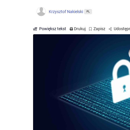
Krzysztof Nakielski
PL
Powiększ tekst
Drukuj
Zapisz
Udostępn