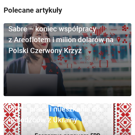
Polecane artykuły
Sabre – koniec współpracy
z Areoflotem i milion dolarów na
Polski Czerwony Krzyż
FPP – praca i mieszkania dla
uchodźców z Ukrainy