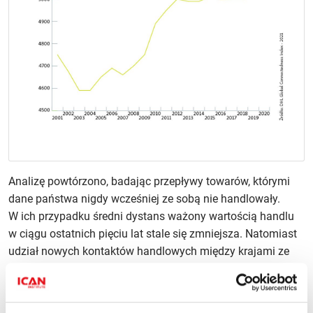
Analizę powtórzono, badając przepływy towarów, którymi
dane państwa nigdy wcześniej ze sobą nie handlowały.
W ich przypadku średni dystans ważony wartością handlu
w ciągu ostatnich pięciu lat stale się zmniejsza. Natomiast
udział nowych kontaktów handlowych między krajami ze
sobą sąsiadującymi wzrósł w ciągu ostatnich 10 lat o blisko
10%. Być może coraz częstsze relacje handlowe krajów ze
sobą sąsiadujących oraz spadek średniej długości