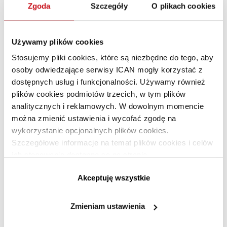
łańcuchów dostaw w 2020 roku to pierwsze oznaki
Zgoda
Szczegóły
O plikach cookies
systematycznej zmiany, nie wystarczą one jednak, by móc
z pełnym przekonaniem stwierdzić, że świat się
Używamy plików cookies
regionalizuje.
Stosujemy pliki cookies, które są niezbędne do tego, aby
osoby odwiedzające serwisy ICAN mogły korzystać z
Globalizacja to coś więcej niż
dostępnych usług i funkcjonalności. Używamy również
handel
plików cookies podmiotów trzecich, w tym plików
analitycznych i reklamowych. W dowolnym momencie
Podobne wnioski płyną z raportu DHL Global
można zmienić ustawienia i wycofać zgodę na
Connectedness Index 2021, który bada globalizację nie tylko
wykorzystanie opcjonalnych plików cookies.
w ujęciu handlowym, ale szerszym, uwzględniającym
Szczegółowe informacje na temat plików cookies i celów
ich stosowania dostępne są na stronie
przepływy kapitału, informacji i migrację ludności.
https://www.ican.pl/prywatnosc
Wykorzystujący te parametry Global Connectedness Index
Akceptuję wszystkie
potwierdza tezę naukowców z St. Gallen – po wybuchu
pandemii COVID‑19 globalizacja faktycznie zwolniła, ale
bardzo szybko wróciła na stare tory. Już w 2021 roku
Zmieniam ustawienia
wolumeny międzynarodowych przepływów finansowych