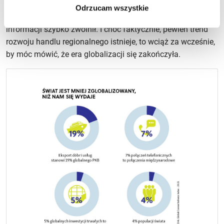
były większe niż przed pandemią. Natomiast początkowo
Odrzucam wszystkie
dynamiczny wzrost międzynarodowego przepływu
informacji szybko zwolnił. I choć faktycznie, pewien trend
rozwoju handlu regionalnego istnieje, to wciąż za wcześnie,
by móc mówić, że era globalizacji się zakończyła.