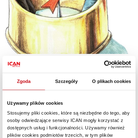
Stara gwardia czy świeża krew: kto
ma wdrażać nową strategię?
ZARZĄDZANIE
PREMIUM
Zgoda
Szczegóły
O plikach cookies
Rafał Krasnodębski
PL
Firma Bud‑Machines zajmująca się sprzedażą oraz
Używamy plików cookies
wynajmem maszyn i urządzeń budowlanych jest
Stosujemy pliki cookies, które są niezbędne do tego, aby
pogrążona w chaosie. Wiceprezes ds. sprzedaży
osoby odwiedzające serwisy ICAN mogły korzystać z
odchodzi ze stanowiska, a realizacja strategii wzrostu
dostępnych usług i funkcjonalności. Używamy również
opartej na sprzedaży zintegrowanych ofert
plików cookies podmiotów trzecich, w tym plików