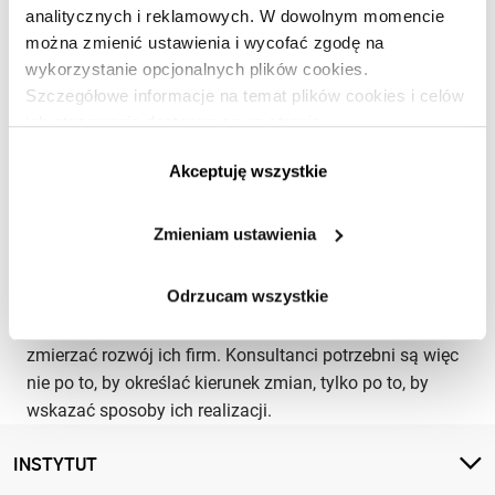
produktowych i usługowych utknęła w martwym
analitycznych i reklamowych. W dowolnym momencie
punkcie. W efekcie od trzech lat przychody ze sprzedaży
można zmienić ustawienia i wycofać zgodę na
oraz wynajmu maszyn utrzymują się na niezmiennym
wykorzystanie opcjonalnych plików cookies.
poziomie. A firma traci swoich najważniejszych klientów.
Szczegółowe informacje na temat plików cookies i celów
ich stosowania dostępne są na stronie
Zmiany w strategii firmy i
https://www.ican.pl/prywatnosc
Akceptuję wszystkie
budowanie nowych modeli
biznesowych
Zmieniam ustawienia
ZARZĄDZANIE
PREMIUM
Rafał Krasnodębski
PL
Odrzucam wszystkie
Większość zarządów wie, w jakim kierunku powinien
zmierzać rozwój ich firm. Konsultanci potrzebni są więc
nie po to, by określać kierunek zmian, tylko po to, by
wskazać sposoby ich realizacji.
INSTYTUT