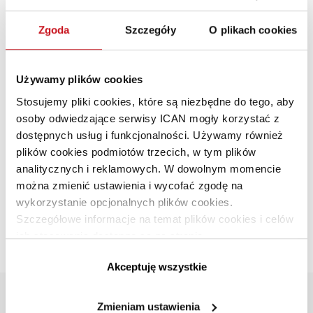
Zgoda
Szczegóły
O plikach cookies
Używamy plików cookies
Stosujemy pliki cookies, które są niezbędne do tego, aby
osoby odwiedzające serwisy ICAN mogły korzystać z
dostępnych usług i funkcjonalności. Używamy również
Praca w trybie remote
plików cookies podmiotów trzecich, w tym plików
analitycznych i reklamowych. W dowolnym momencie
ZARZĄDZANIE I PRZYWÓDZTWO
·
PRZYWÓDZTWO I ZARZĄDZANIE
LUDŹMI
·
ZARZĄDZANIE KRYZYSEM
można zmienić ustawienia i wycofać zgodę na
wykorzystanie opcjonalnych plików cookies.
Radek Zaleski
PL
Szczegółowe informacje na temat plików cookies i celów
Praca zdalna, masowo praktykowana od kilku tygodni,
ich stosowania dostępne są na stronie
dla niektórych firm jest standardem funkcjonowania.
https://www.ican.pl/prywatnosc
Czego można się od nich nauczyć?
Akceptuję wszystkie
INSTYTUT
Zmieniam ustawienia