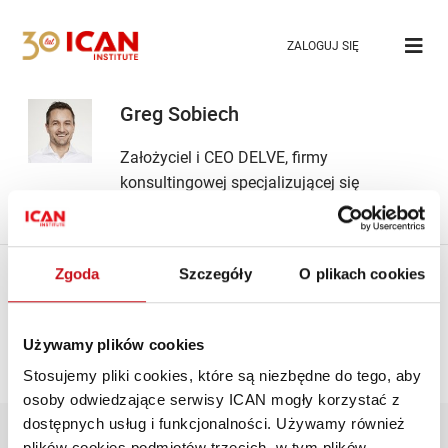
ZALOGUJ SIĘ
Greg Sobiech
Założyciel i CEO DELVE, firmy
konsultingowej specjalizującej się
w marketingu opartym na danych
Zgoda
Szczegóły
O plikach cookies
Używamy plików cookies
Podana fraza - - nie została odnaleziona
Stosujemy pliki cookies, które są niezbędne do tego, aby
Spróbuj użyć innych lub bardziej ogólnych słów kluczowych
osoby odwiedzające serwisy ICAN mogły korzystać z
dostępnych usług i funkcjonalności. Używamy również
INSTYTUT
plików cookies podmiotów trzecich, w tym plików