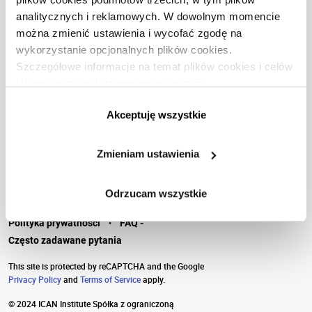
analitycznych i reklamowych. W dowolnym momencie
OFERTA
można zmienić ustawienia i wycofać zgodę na
wykorzystanie opcjonalnych plików cookies.
Szczegółowe informacje na temat plików cookies i celów
POMOC
ich stosowania dostępne są na stronie
https://www.ican.pl/prywatnosc
Akceptuję wszystkie
WYDAWNICTWA
Zmieniam ustawienia
Odrzucam wszystkie
·
Polityka prywatności
FAQ -
Często zadawane pytania
This site is protected by reCAPTCHA and the Google
Privacy Policy
and
Terms of Service
apply.
© 2024 ICAN Institute Spółka z ograniczoną