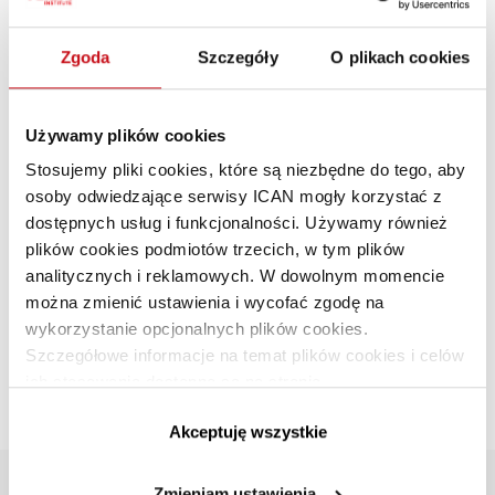
Zgoda
Szczegóły
O plikach cookies
Używamy plików cookies
Stosujemy pliki cookies, które są niezbędne do tego, aby
osoby odwiedzające serwisy ICAN mogły korzystać z
E-learning językowy oczami szefów
dostępnych usług i funkcjonalności. Używamy również
HR
plików cookies podmiotów trzecich, w tym plików
analitycznych i reklamowych. W dowolnym momencie
PREMIUM
można zmienić ustawienia i wycofać zgodę na
ZARZĄDZANIE I PRZYWÓDZTWO
·
EDUKACJA
·
ROZWÓJ PRACOWNIKÓW
wykorzystanie opcjonalnych plików cookies.
Artur Radwan
PL
Szczegółowe informacje na temat plików cookies i celów
Firmy, które oferują pracownikom możliwość
ich stosowania dostępne są na stronie
podnoszenia kompetencji językowych, coraz częściej
https://www.ican.pl/prywatnosc
Akceptuję wszystkie
sięgają po e-learning.
INSTYTUT
Zmieniam ustawienia