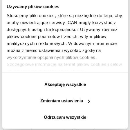
ani chwili. Jako organizator musisz także zadbać
Używamy plików cookies
o rezerwację i sprawdzenie miejsca spotkania.
Stosujemy pliki cookies, które są niezbędne do tego, aby
Gorączkowe poszukiwanie krzeseł lub pilota do
osoby odwiedzające serwisy ICAN mogły korzystać z
dostępnych usług i funkcjonalności. Używamy również
rzutnika dezorganizuje zebranie i zabiera czas.
plików cookies podmiotów trzecich, w tym plików
Dobre spotkanie, z szacunku dla uczestników,
analitycznych i reklamowych. W dowolnym momencie
zaczyna się i kończy o wyznaczonym czasie.
można zmienić ustawienia i wycofać zgodę na
wykorzystanie opcjonalnych plików cookies.
Moderator –
praktyka pokazuje, że jest to często
Szczegółowe informacje na temat plików cookies i celów
kluczowy uczestnik efektywnych spotkań. Jeżeli
ich stosowania dostępne są na stronie
https://www.ican.pl/prywatnosc
spotkanie jest szczególnie ważne, zaproś
Akceptuję wszystkie
bezstronnego moderatora – osobę niezwiązaną
bezpośrednio z tematem. Jego zadaniem będzie
Zmieniam ustawienia
pomóc grupie osiągnąć cel w określonym czasie,
sprowadzać zespół na właściwy tor, gdy odejdzie
Odrzucam wszystkie
od tematu, i organizować dyskusję tak, aby nic nie