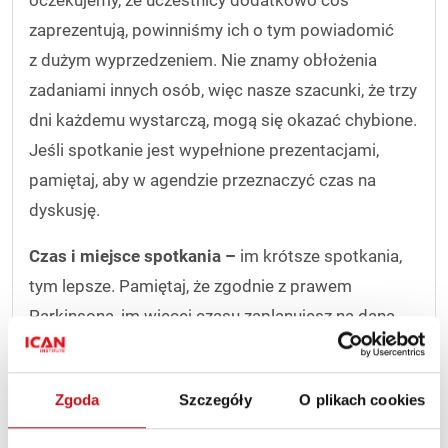
oczekujemy, że uczestnicy dodatkowo coś
zaprezentują, powinniśmy ich o tym powiadomić
z dużym wyprzedzeniem. Nie znamy obłożenia
zadaniami innych osób, więc nasze szacunki, że trzy
dni każdemu wystarczą, mogą się okazać chybione.
Jeśli spotkanie jest wypełnione prezentacjami,
pamiętaj, aby w agendzie przeznaczyć czas na
dyskusję.
Czas i miejsce spotkania –
im krótsze spotkania,
tym lepsze. Pamiętaj, że zgodnie z prawem
Parkinsona, im więcej czasu zaplanujesz na daną
czynność, tym więcej czasu ona zabierze. Dlatego
niektórzy radzą, aby skracać o połowę czas
Zgoda
Szczegóły
O plikach cookies
pierwotnie przewidziany na spotkanie. Dzięki temu
wszyscy będą wiedzieli, że nie mogą zmarnować