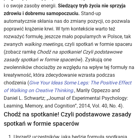
i o swoje zasoby energii.
Siedzący tryb życia nie sprzyja
zdrowiu i dobremu samopoczuciu.
Stand‑up
automatycznie skłania nas do zmiany pozycji, co pozwala
poprawić krążenie krwi. W tym kontekście warto też
rozważyć formułę, jeszcze mało popularnych w Polsce, tak
zwanych
walking meetings,
czyli spotkań w formie spaceru
(zobacz ramkę
Chodź na spotkanie! Czyli podstawowe
zasady spotkań w formie spacerów
). Zyskują one
zwolenników chociażby ze względu na wpływ tej formuły na
kreatywność, która zdecydowanie wzrasta podczas
chodzenia (
Give Your Ideas Some Legs: The Positive Effect
of Walking on Creative Thinking
.
, Marily Oppezzo and
Daniel L. Schwartz; „Journal of Experimental Psychology:
Learning, Memory, and Cognition”, 2014, Vol. 40, No. 4).
Chodź na spotkanie! Czyli podstawowe zasady
spotkań w formie spacerów
Uprzedź uczestników, jaka będzie formuła spotkania