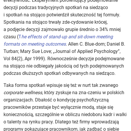
efektywność. Eksperyment porównujący podejmowanie
decyzji podczas tradycyjnych spotkań na siedząco
i spotkań na stojąco potwierdził skuteczność tej formuły.
Spotkania na stojąco trwały zde‑cydowanie krócej,
a podjęcie decyzji zajmowało grupie średnio o 34% mniej
czasu (
T
he effects of stand‑up and sit‑down meeting
formats on meeting outcomes
. Allen C. Blue‑dorn; Daniel B.
Turban; Mary Sue Love; „Journal of Applied Psychology”,
Vol 84(2), Apr 1999). Równocześnie decyzje podejmowane
na stojąco nie odbiegały jakością od tych podejmowanych
podczas dłuższych spotkań odbywanych na siedząco.
Taka forma spotkań wpisuje się też w nurt tak zwanego
corporate wellness
, który zyskuje na zna‑czeniu w polskich
organizacjach. Dbałość o kondycję psychofizyczną
pracowników przestaje być wyłącznie modą, staje się
koniecznością, szczególnie w obliczu niedoboru kadr i walki
o talenty na rynku pracy. Dlatego też firmy wprowadzają
programy pokazujące pracownikom, jak zadbać o siebie