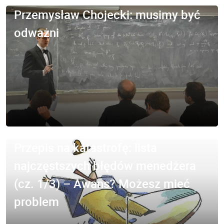
Przemysław Chojecki: musimy być
odważni
Przepis na katastrofę: lista
najczęstszych błędów menedżera
(cz. 1/3) – Awans? Możesz mieć
problem