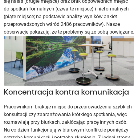
się hałas (drugie miejsce) oraz brak odpowiednich miejsc
do spotkań formalnych (czwarte miejsce) i nieformalnych
(piąte miejsce; na podstawie analizy wyników ankiet
przeprowadzonych wśród 2486 pracowników). Nasze
obserwacje pokazują, że te problemy są ze sobą powiązane.
Koncentracja kontra komunikacja
Pracownikom brakuje miejsc do przeprowadzenia szybkich
konsultacji czy zaaranżowania krótkiego spotkania, więc
rozmawiają przy biurkach, zakłócając pracę innych osób.
Na co dzień funkcjonują w biurowym konflikcie pomiędzy
potrzebą komunikacji i potrzebą skupienia. Z jednej strony