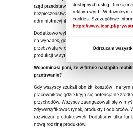
dostępnych usług i funkcjon
rząd przedstawił wymogi dla pracodawców, dm
reklamowych. W dowolnym mo
bezpieczeństwa, w tym pracę na zmiany z za
cookies. Szczegółowe informa
administracyjni przeszli w większości w tryb pr
https://www.ican.pl/prywa
Dodatkowo wyizolowaliśmy jedną brygadę na pr
na wypadek, gdyby okazało się, że dosięgnął 
przebywają w domach „w gotowości bojowej”. 
Odrzucam wszystk
produkcji w sytuacji, gdyby reszta załogi musi
Wspominała pani, że w firmie nastąpiła mobili
przetrwanie?
Gdy wszyscy szukali obniżki kosztów i na tym 
pracowników, gdzie kryją się potencjalne źródła
przychodów. Wszyscy zaangażowali się w myśl
zdywersyfikować rynek, produkty i odbiorców.
rozwiązań produktowych. Dodaliśmy kilka funkc
nową rodzinę produktów.