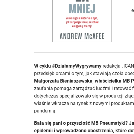
e
W cyklu #DziałamyWygrywamy
redakcja „ICA
przedsiębiorcami o tym, jak stawiają czoła ob
Małgorzata Bieniaszewska, właścicielka MB 
zaufania pomaga zarządzać ludźmi i ratować fi
dotychczas specjalizowało się w produkcji zł
właśnie wkracza na rynek z nowymi produktam
pandemią.
Bała się pani o przyszłość MB Pneumatyki? Ja
epidemii i wprowadzono obostrzenia, które do