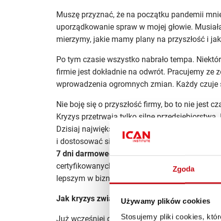
Muszę przyznać, że na początku pandemii mnie
uporządkowanie spraw w mojej głowie. Musiałam
mierzymy, jakie mamy plany na przyszłość i ja
Po tym czasie wszystko nabrało tempa. Niektórz
firmie jest dokładnie na odwrót. Pracujemy ze 
wprowadzenia ogromnych zmian. Każdy czuje si
Nie boję się o przyszłość firmy, bo to nie jest c
Kryzys przetrwają tylko silne przedsiębiorstwa
Dzisiaj największą siłą jest zwinność. Przetrwa
i dostosować się do niesprzyjających warunkó
7 dni darmowego dostępu
do wszystkich zasob
certyfikowanych szkoleń online, webinariów i w
Zgoda
lepszym w biznesie!
Sprawdzam
Jak kryzys związany z pandemią COVID‑19 odb
Używamy plików cookies
Stosujemy pliki cookies, kt
Już wcześniej dbaliśmy o pracowników, ale p