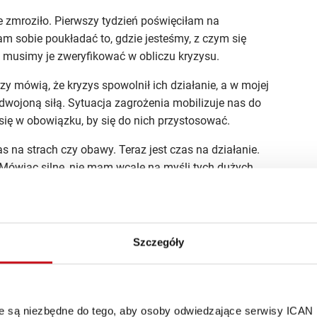
 zmroziło. Pierwszy tydzień poświęciłam na
 sobie poukładać to, gdzie jesteśmy, z czym się
k musimy je zweryfikować w obliczu kryzysu.
y mówią, że kryzys spowolnił ich działanie, a w mojej
zdwojoną siłą. Sytuacja zagrożenia mobilizuje nas do
ę w obowiązku, by się do nich przystosować.
zas na strach czy obawy. Teraz jest czas na działanie.
. Mówiąc silne, nie mam wcale na myśli tych dużych.
ją ci, którzy potrafią przeorganizować swoją działalność
w.
ów? Niemożliwe, a jednak! Korzystaj z dostępu do
ielu innych materiałów, które pozwolą ci stawać się
Szczegóły
ił się na codziennej działalności MB Pneumatyki?
óre są niezbędne do tego, aby osoby odwiedzające serwisy ICAN
andemia podniosła nam poprzeczkę jeszcze wyżej. Zanim