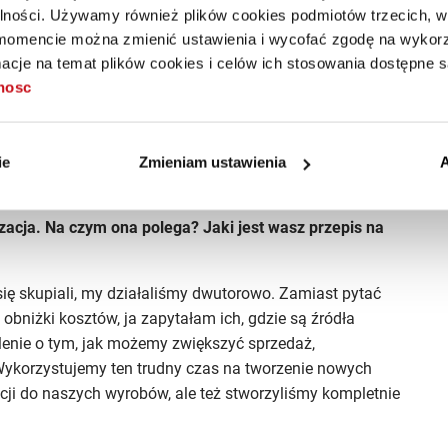
alności. Używamy również plików cookies podmiotów trzecich, w 
uchając na zimne, sami zastosowaliśmy wszelkie środki
mencie można zmienić ustawienia i wycofać zgodę na wykorzy
chowaniem odstępów między pracownikami. Pracownicy
cje na temat plików cookies i celów ich stosowania dostępne s
acy zdalnej.
tnosc
odukcji, która nie ma kontaktu z innymi pracownikami
nas koronawirus. Osoby oddelegowane do tego zespołu
Taka przezorność pozwoli nam zapewnić ciągłość
ie
Zmieniam ustawienia
A
ała udać się na kwarantannę.
zacja. Na czym ona polega? Jaki jest wasz przepis na
się skupiali, my działaliśmy dwutorowo. Zamiast pytać
 obniżki kosztów, ja zapytałam ich, gdzie są źródła
enie o tym, jak możemy zwiększyć sprzedaż,
 Wykorzystujemy ten trudny czas na tworzenie nowych
ji do naszych wyrobów, ale też stworzyliśmy kompletnie