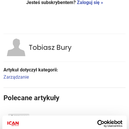
Jesteś subskrybentem?
Zaloguj się »
Tobiasz Bury
Artykuł dotyczył kategorii:
Zarządzanie
Polecane artykuły
Co robić, gdy relacje z szefem
PREMIUM
powodują frustrację? - komentarz 1