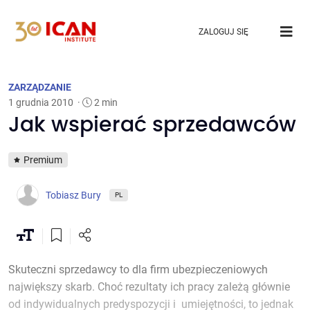
ZALOGUJ SIĘ
ZARZĄDZANIE
1 grudnia 2010
·
2 min
Jak wspierać sprzedawców
Premium
Tobiasz Bury
PL
Skuteczni sprzedawcy to dla firm ubezpieczeniowych
największy skarb. Choć rezultaty ich pracy zależą głównie
od indywidualnych predyspozycji i umiejętności, to jednak