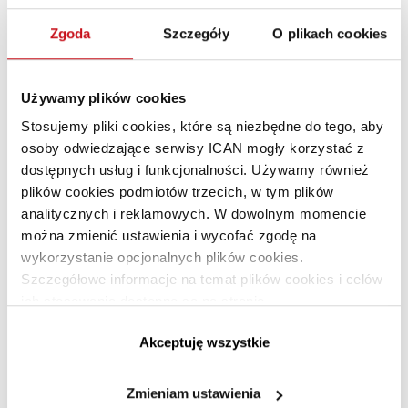
Zgoda
Szczegóły
O plikach cookies
Używamy plików cookies
Stosujemy pliki cookies, które są niezbędne do tego, aby
osoby odwiedzające serwisy ICAN mogły korzystać z
dostępnych usług i funkcjonalności. Używamy również
Image not found
plików cookies podmiotów trzecich, w tym plików
analitycznych i reklamowych. W dowolnym momencie
Co robić, gdy relacje z szefem
PREMIUM
można zmienić ustawienia i wycofać zgodę na
powodują frustrację? - komentarz 3
wykorzystanie opcjonalnych plików cookies.
Szczegółowe informacje na temat plików cookies i celów
ich stosowania dostępne są na stronie
https://www.ican.pl/prywatnosc
Akceptuję wszystkie
Zmieniam ustawienia