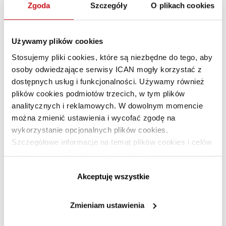
zasięg pracy;
Zgoda
Szczegóły
O plikach cookies
wskaźnik CADR;
generowany hałas;
Używamy plików cookies
energooszczędność;
system filtracji;
Stosujemy pliki cookies, które są niezbędne do tego, aby
dostępne tryby pracy;
osoby odwiedzające serwisy ICAN mogły korzystać z
koszt eksploatacji urządzenia;
dostępnych usług i funkcjonalności. Używamy również
dodatkowe funkcje - np. nawilżania powietrza;
plików cookies podmiotów trzecich, w tym plików
analitycznych i reklamowych. W dowolnym momencie
design.
można zmienić ustawienia i wycofać zgodę na
Mocną stroną urządzeń marki Dyson jest z pewnością
wykorzystanie opcjonalnych plików cookies.
design. Oczyszczacze świetnie komponują się
Szczegółowe informacje na temat plików cookies i celów
z nowoczesnym wystrojem wnętrza, stanowiąc jego
ich stosowania dostępne są na stronie
ozdobę! Dobrze wypadają także pod względem
https://www.ican.pl/prywatnosc
Akceptuję wszystkie
dodatkowych funkcji - zwykle potrafią więcej oprócz
samego oczyszczania.
Zmieniam ustawienia
Który modele będą najlepszym zakupem na lata? Pora się
o tym przekonać!